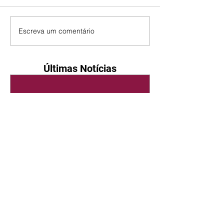
Escreva um comentário
Últimas Notícias
Quem Ama Cuida | resumo
do capítulo de sábado -
08/08/2026
Suely avisa a Ademir para não