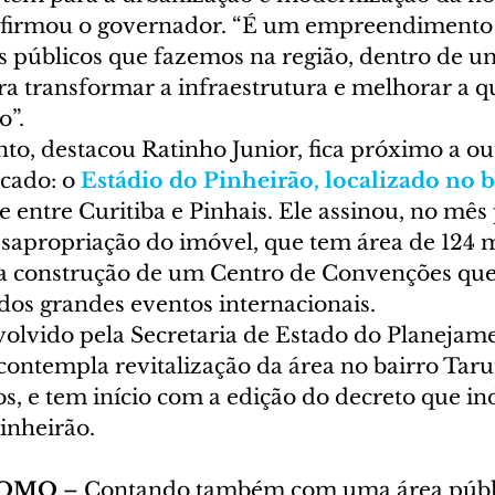
 afirmou o governador. “É um empreendimento
s públicos que fazemos na região, dentro de u
a transformar a infraestrutura e melhorar a q
o”.
, destacou Ratinho Junior, fica próximo a ou
cado: o 
Estádio do Pinheirão, localizado no b
te entre Curitiba e Pinhais. Ele assinou, no mês
esapropriação do imóvel, que tem área de 124 m
a construção de um Centro de Convenções que 
dos grandes eventos internacionais.
olvido pela Secretaria de Estado do Planejame
contempla revitalização da área no bairro Taru
s, e tem início com a edição do decreto que in
inheirão.
OMO 
– Contando também com uma área públi