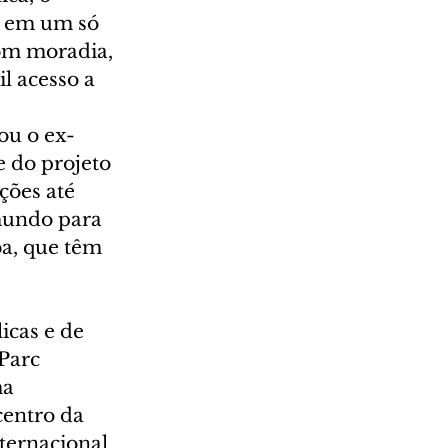
r em um só 
om moradia, 
l acesso a 
ou o ex-
 do projeto 
ões até 
mundo para 
a, que têm 
icas e de 
Parc 
a 
centro da 
ternacional 