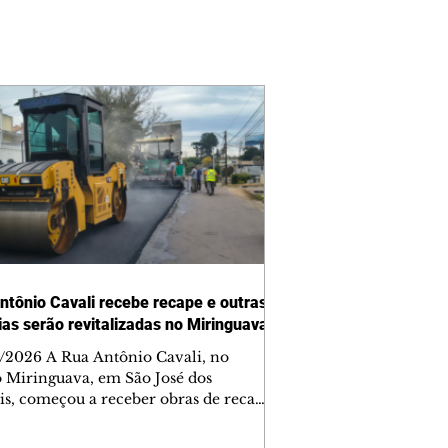
ntônio Cavali recebe recape e outras
vias serão revitalizadas no Miringuava
/2026 A Rua Antônio Cavali, no
o Miringuava, em São José dos
is, começou a receber obras de recape
tico. A intervenção faz parte de um
nto de serviços que vai melhorar a