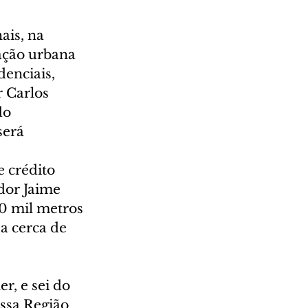
ais, na 
ação urbana 
enciais, 
 Carlos 
do 
erá 
 crédito 
dor Jaime 
0 mil metros 
a cerca de 
 
r, e sei do 
ssa Região 