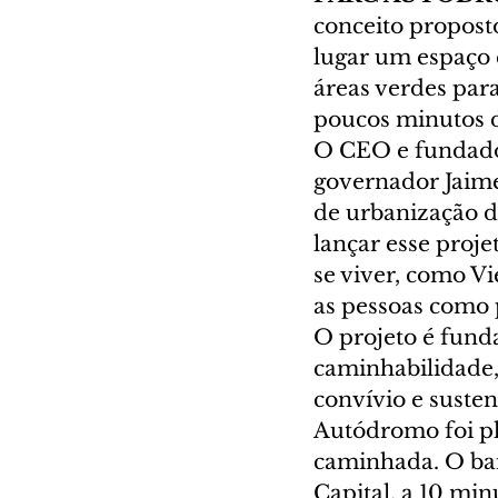
conceito propost
lugar um espaço
áreas verdes para 
poucos minutos d
O CEO e fundador
governador Jaime
de urbanização d
lançar esse proje
se viver, como V
as pessoas como p
O projeto é fund
caminhabilidade, 
convívio e suste
Autódromo foi pl
caminhada. O bair
Capital, a 10 min