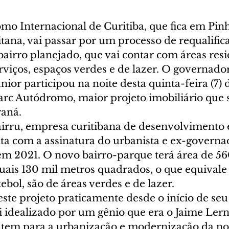
o Internacional de Curitiba, que fica em Pinh
tana, vai passar por um processo de requalific
airro planejado, que vai contar com áreas resid
rviços, espaços verdes e de lazer. O governador
ior participou na noite desta quinta-feira (7) 
rc Autódromo, maior projeto imobiliário que s
raná.
airru, empresa curitibana de desenvolvimento e
nta com a assinatura do urbanista e ex-governa
 em 2021. O novo bairro-parque terá área de 56
uais 130 mil metros quadrados, o que equivale 
bol, são de áreas verdes e de lazer.
te projeto praticamente desde o início de seu
 idealizado por um gênio que era o Jaime Lerne
e tem para a urbanização e modernização da no