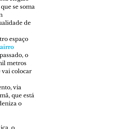
 que se soma 
m 
ualidade de 
tro espaço 
airro 
 passado, o 
il metros 
vai colocar 
nto, via 
mã, que está 
deniza o 
ca, o 