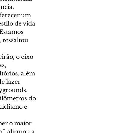
ncia.
ferecer um 
tilo de vida 
 Estamos 
ressaltou 
irão, o eixo 
s, 
tórios, além 
e lazer 
ygrounds, 
ilômetros do 
iclismo e 
ber o maior 
”, afirmou a 