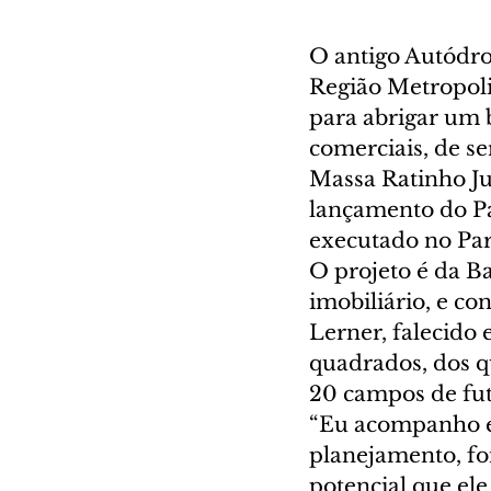
O antigo Autódrom
Região Metropoli
para abrigar um b
comerciais, de se
Massa Ratinho Jun
lançamento do Pa
executado no Pa
O projeto é da B
imobiliário, e co
Lerner, falecido
quadrados, dos q
20 campos de fute
“Eu acompanho es
planejamento, foi
potencial que el