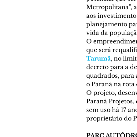
Metropolitana”,
aos investimento
planejamento par
vida da populaçã
O empreendimento
que será requalifi
Tarumã
, no limi
decreto para a d
quadrados, para 
o Paraná na rota 
O projeto, desenv
Paraná Projetos, 
sem uso há 17 ano
proprietário do P
PARC AUTÓDR