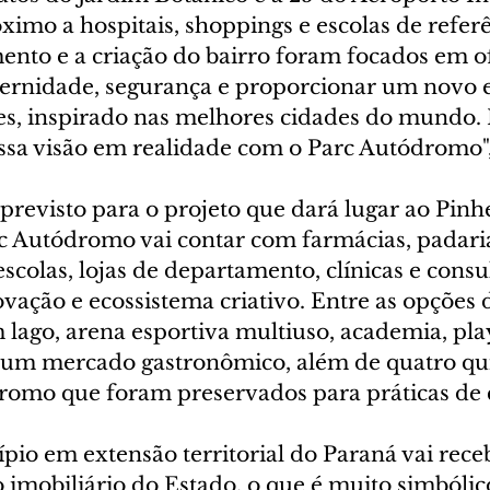
óximo a hospitais, shoppings e escolas de referê
ento e a criação do bairro foram focados em o
rnidade, segurança e proporcionar um novo es
s, inspirado nas melhores cidades do mundo.
sa visão em realidade com o Parc Autódromo", 
revisto para o projeto que dará lugar ao Pinhe
c Autódromo vai contar com farmácias, padaria
colas, lojas de departamento, clínicas e consul
ação e ecossistema criativo. Entre as opções d
 lago, arena esportiva multiuso, academia, pla
e um mercado gastronômico, além de quatro qu
dromo que foram preservados para práticas de c
io em extensão territorial do Paraná vai rece
mobiliário do Estado, o que é muito simbólico