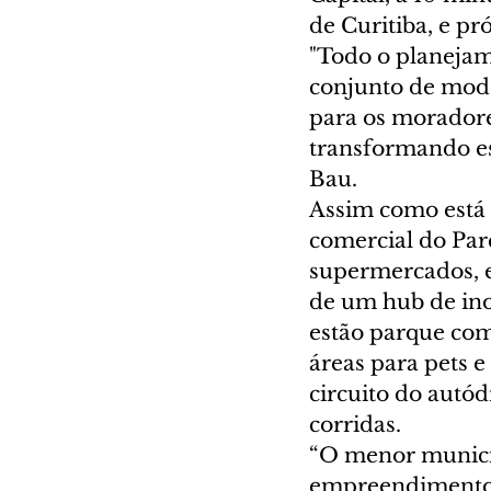
de Curitiba, e pr
"Todo o planejam
conjunto de mode
para os moradore
transformando es
Bau.
Assim como está p
comercial do Par
supermercados, es
de um hub de inov
estão parque com
áreas para pets 
circuito do autó
corridas.
“O menor municíp
empreendimento i