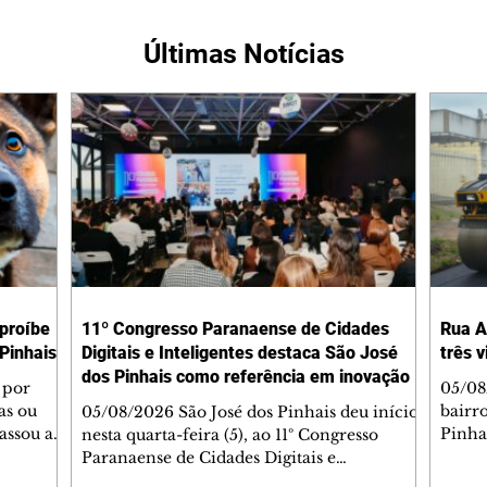
Últimas Notícias
 proíbe
11º Congresso Paranaense de Cidades
Rua A
Pinhais
Digitais e Inteligentes destaca São José
três 
dos Pinhais como referência em inovação
 por
05/08
as ou
bairr
05/08/2026 São José dos Pinhais deu início,
assou a
Pinha
nesta quarta-feira (5), ao 11º Congresso
s. A
asfál
Paranaense de Cidades Digitais e
ipal nº
conju
Inteligentes, principal encontro estadual