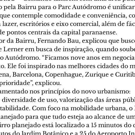
o pela Bairru para o Parc Autódromo é unifica
 que contemple comodidade e conveniência, c
lazer, escritórios e eixo comercial, além de fáci
e pontos centrais da capital paranaense.
 da Bairru, Fernando Bau, explicou que busc
 Lerner em busca de inspiração, quando soube
o Autódromo. “Ficamos nove anos em negociaç
to. Ele foi inspirado nas melhores cidades do 
iena, Barcelona, Copenhague, Zurique e Curitib
rioridade”, explicou.
amentado nos princípios do novo urbanismo: 
diversidade de uso, valorização das áreas públ
ntabilidade. Com foco na mobilidade urbana, o 
anejado para que tudo esteja ao alcance de um
ro planejado está localizado a 15 minutos do 
utos do Jardim Botânico e a 25 do Aeroporto In