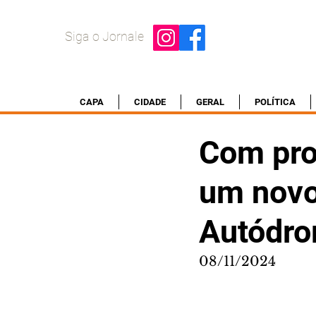
Siga o Jornale
CAPA
CIDADE
GERAL
POLÍTICA
Com proj
um novo
Autódr
08/11/2024