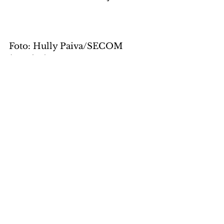
Foto: Hully Paiva/SECOM 
(arquivo)
CIDADE
Comentários
Escreva um comentário
Últimas Notícias