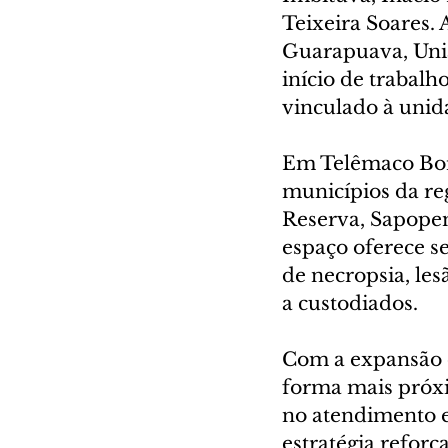
Teixeira Soares. 
Guarapuava, União
início de trabalh
vinculado à unid
Em Telêmaco Borb
municípios da reg
Reserva, Sapopema
espaço oferece se
de necropsia, les
a custodiados.
Com a expansão d
forma mais próxi
no atendimento e 
estratégia reforç