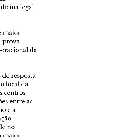
icina legal, 
e maior 
a prova 
peracional da 
 de resposta 
o local da 
 centros 
es entre as 
o e a 
ação 
de no 
m maior 