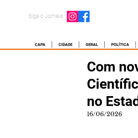
Siga o Jornale
CAPA
CIDADE
GERAL
POLÍTICA
Com nov
Científi
no Esta
16/06/2026