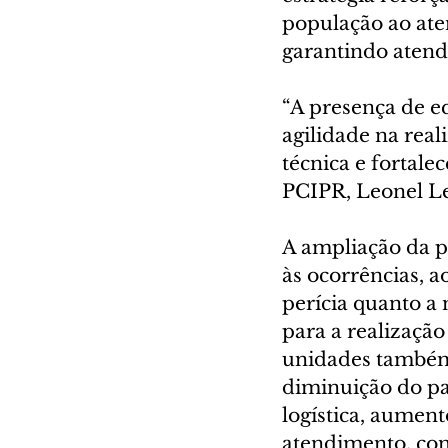
população ao ate
garantindo atend
“A presença de eq
agilidade na rea
técnica e fortale
PCIPR, Leonel Le
A ampliação da p
às ocorrências, a
perícia quanto a
para a realização
unidades também c
diminuição do pa
logística, aument
atendimento, con