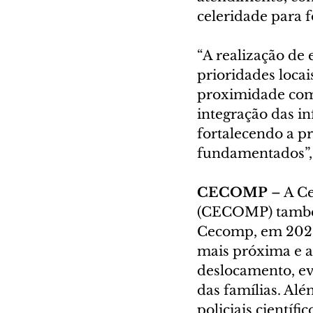
celeridade para f
“A realização de 
prioridades loca
proximidade com 
integração das in
fortalecendo a pr
fundamentados”, e
CECOMP 
– A Ce
(CECOMP) também
Cecomp, em 2021,
mais próxima e a
deslocamento, ev
das famílias. Alé
policiais científ