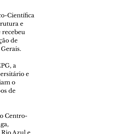
-Científica 
rutura e 
 recebeu 
ção de 
 Gerais.
PG, a 
rsitário e 
iam o 
pos de 
ão Centro-
ga, 
 Rio Azul e 