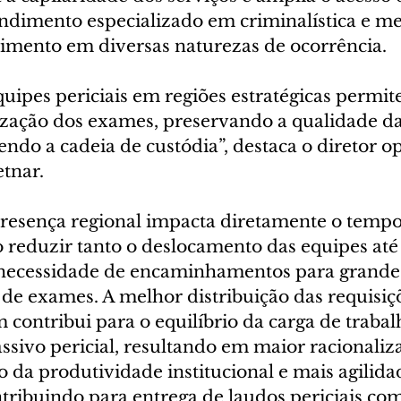
ndimento especializado em criminalística e med
imento em diversas naturezas de ocorrência.
uipes periciais em regiões estratégicas permit
lização dos exames, preservando a qualidade d
cendo a cadeia de custódia”, destaca o diretor o
tnar.
resença regional impacta diretamente o tempo
o reduzir tanto o deslocamento das equipes até 
 necessidade de encaminhamentos para grandes
 de exames. A melhor distribuição das requisiçõ
ontribui para o equilíbrio da carga de trabalh
ssivo pericial, resultando em maior racionaliz
o da produtividade institucional e mais agilida
tribuindo para entrega de laudos periciais co