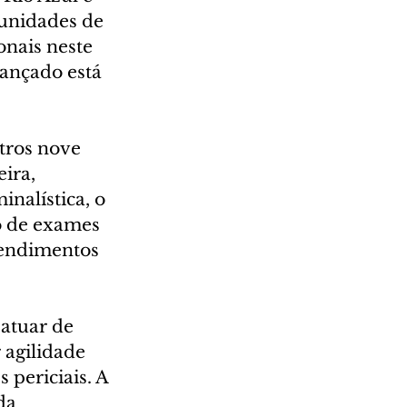
 unidades de 
nais neste 
vançado está 
tros nove 
ira, 
nalística, o 
o de exames 
atendimentos 
atuar de 
agilidade 
periciais. A 
da 