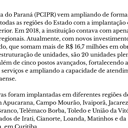
ica do Paraná (PCIPR) vem ampliando de forma s
todas as regiões do Estado com a implantação 
erior. Em 2018, a instituição contava com apen
regionais. Atualmente, com novos investimento
o, que somam mais de R$ 16,7 milhões em obr
struturação de unidades, são 20 unidades ple
lém de cinco postos avançados, fortalecendo a
s serviços e ampliando a capacidade de atendi
aense.
ras foram implantadas em diferentes regiões do
 Apucarana, Campo Mourão, Ivaiporã, Jacarez
Branco, Telêmaco Borba, Toledo e União da Vitó
dos de Irati, Cianorte, Loanda, Matinhos e da
, em Curitiba.