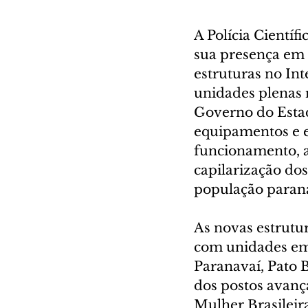
A Polícia Científ
sua presença em 
estruturas no Int
unidades plenas 
Governo do Estad
equipamentos e e
funcionamento, a
capilarização do
população paran
As novas estrutu
com unidades em
Paranavaí, Pato 
dos postos avança
Mulher Brasileira