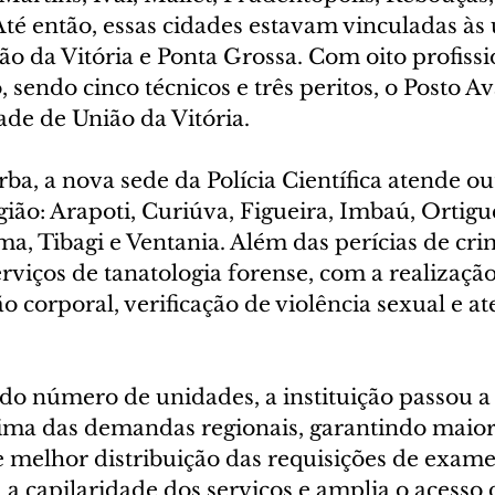
Até então, essas cidades estavam vinculadas às
 da Vitória e Ponta Grossa. Com oito profissio
o, sendo cinco técnicos e três peritos, o Posto A
ade de União da Vitória.
a, a nova sede da Polícia Científica atende ou
ião: Arapoti, Curiúva, Figueira, Imbaú, Ortigue
, Tibagi e Ventania. Além das perícias de crimi
rviços de tanatologia forense, com a realizaçã
ão corporal, verificação de violência sexual e 
o número de unidades, a instituição passou a 
ma das demandas regionais, garantindo maior 
melhor distribuição das requisições de exames 
a a capilaridade dos serviços e amplia o acesso 