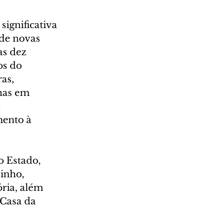
ignificativa 
de novas 
as dez 
s do 
as, 
nas em 
 
mento à 
 Estado, 
inho, 
ria, além 
 Casa da 