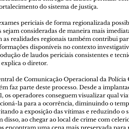
ortalecimento do sistema de justiça.
exames periciais de forma regionalizada possibi
is sejam consideradas de maneira mais imediata
as realidades regionais também contribui par
formações disponíveis no contexto investigativ
odução de laudos periciais consistentes e tecn
xplica o diretor.
ntral de Comunicação Operacional da Polícia C
 faz parte deste processo. Desde a implanta
 os operadores conseguem visualizar qual viat
cioná-la para a ocorrência, diminuindo o temp
itando a exposição das vítimas e reduzindo o 
m disso, ao chegar ao local de crime com celeri
icos encontram uma cena mais preservada para 