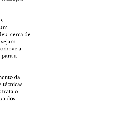
s 
 um 
eu  cerca de 
 sejam 
promove a 
 para a 
ento da 
 técnicas 
trata o 
ua dos 