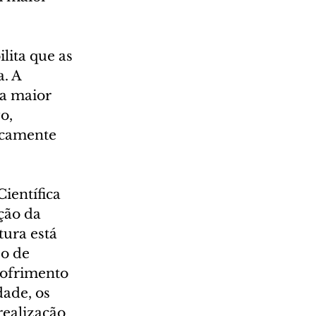
lita que as 
. A 
a maior 
o, 
icamente 
ientífica 
ção da 
ura está 
o de 
sofrimento 
dade, os 
realização 