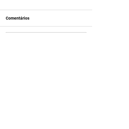
Comentários
Escreva um comentário
Últimas Notícias
Horóscopo - 09/08/2026