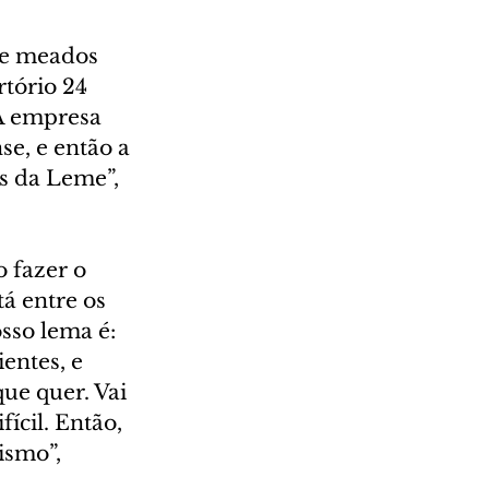
de meados 
tório 24 
 A empresa 
se, e então a 
s da Leme”, 
 fazer o 
á entre os 
osso lema é: 
entes, e 
ue quer. Vai 
ícil. Então, 
ismo”, 