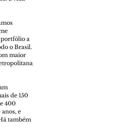
amos 
eme 
portfólio a 
do o Brasil. 
com maior 
etropolitana 
ram 
ais de 150 
e 400 
 anos, e 
. Há também 