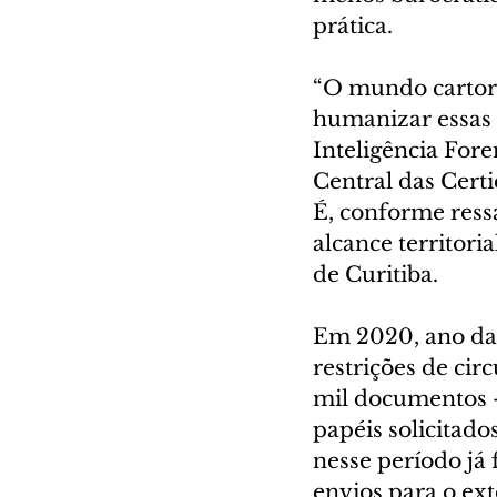
prática.
“O mundo cartori
humanizar essas 
Inteligência Fore
Central das Certi
É, conforme ress
alcance territori
de Curitiba.
Em 2020, ano da
restrições de cir
mil documentos –
papéis solicitados
nesse período já
envios para o ext