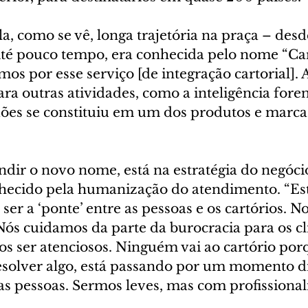
a, como se vê, longa trajetória na praça – des
té pouco tempo, era conhecida pelo nome “Car
s por esse serviço [de integração cartorial].
ra outras atividades, como a inteligência foren
dões se constituiu em um dos produtos e marca
dir o novo nome, está na estratégia do negócio
nhecido pela humanização do atendimento. “Est
ser a ‘ponte’ entre as pessoas e os cartórios. N
 Nós cuidamos da parte da burocracia para os cli
s ser atenciosos. Ninguém vai ao cartório porq
solver algo, está passando por um momento dif
as pessoas. Sermos leves, mas com profissional