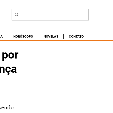
RA
HORÓSCOPO
NOVELAS
CONTATO
 por
ança
sendo 