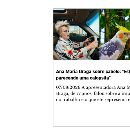
Ana Maria Braga sobre cabelo: "Es
parecendo uma calopsita"
07/08/2026 A apresentadora Ana Maria
Braga, de 77 anos, falou sobre a im
do trabalho e o que ele representa 
vida. A veterana chegou à TV Glo
1999 e continua fazendo sucesso no
matinal. A comunicadora global c
papo descontraído, gravado por seu