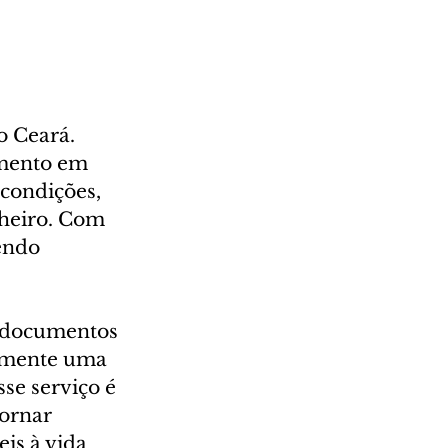
o Ceará. 
imento em 
condições, 
heiro. Com 
endo 
e documentos 
iamente uma 
se serviço é 
ornar 
is à vida 