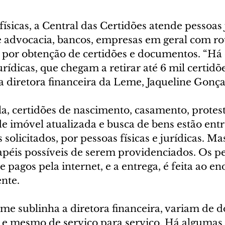
ísicas, a Central das Certidões atende pessoas j
e advocacia, bancos, empresas em geral com ro
or obtenção de certidões e documentos. “Há c
urídicas, que chegam a retirar até 6 mil certid
a diretora financeira da Leme, Jaqueline Gonça
, certidões de nascimento, casamento, protesto
e imóvel atualizada e busca de bens estão entr
olicitados, por pessoas físicas e jurídicas. M
papéis possíveis de serem providenciados. Os p
e pagos pela internet, e a entrega, é feita ao en
ente.
rme sublinha a diretora financeira, variam de 
e mesmo de serviço para serviço. Há algumas s