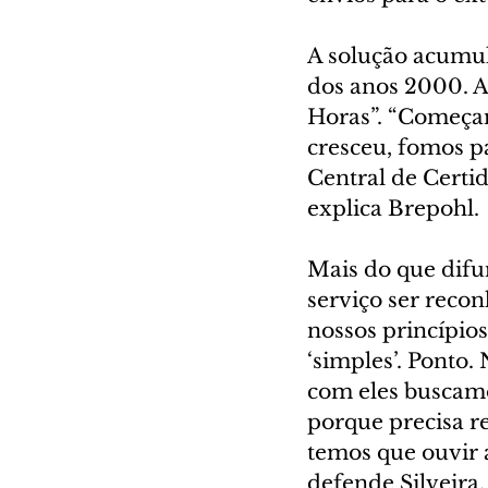
A solução acumul
dos anos 2000. A
Horas”. “Começamo
cresceu, fomos pa
Central de Certi
explica Brepohl.
Mais do que difun
serviço ser reco
nossos princípios 
‘simples’. Ponto.
com eles buscamo
porque precisa re
temos que ouvir 
defende Silveira.