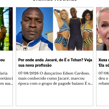
tou
Por onde anda Jacaré, do É o Tchan? Veja
Xuxa 
sua nova profissão
'Ela s
07/08/2026 O dançarino Edson Cardoso,
07/08
portância
mais conhecido como Jacaré, marcou
deu o 
em sua
época com o grupo de pagode baiano É o
rebate
bo em
Tchan, que dominou as paradas de sucesso
58, s
 período
do Brasil durante os anos 90. Mais de 20
Rainh
omeçou o
anos depois, ele vive uma nova fase após
mensa
 esposo,
mudar de país e de carreira. Morando no
reper