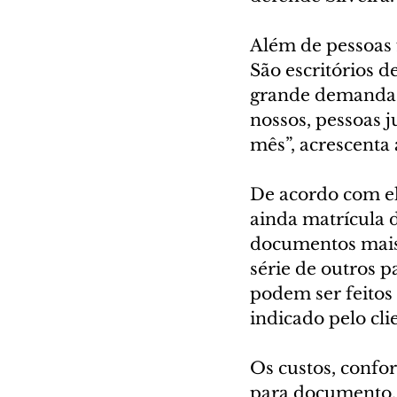
Além de pessoas f
São escritórios d
grande demanda p
nossos, pessoas j
mês”, acrescenta 
De acordo com ela
ainda matrícula d
documentos mais s
série de outros 
podem ser feitos 
indicado pelo cli
Os custos, confo
para documento, 