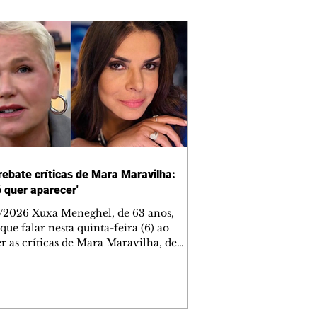
rebate críticas de Mara Maravilha:
ó quer aparecer'
/2026 Xuxa Meneghel, de 63 anos,
que falar nesta quinta-feira (6) ao
r as críticas de Mara Maravilha, de
obre a turnê "O Último Voo da Nave". A
a dos Baixinhos deixou uma
gem bem direta em um vídeo que
cutia as declarações da apresentadora