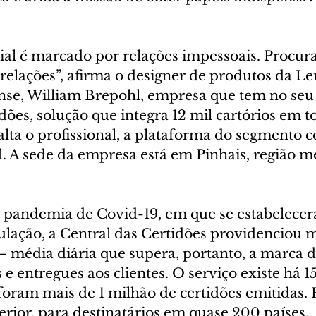
al é marcado por relações impessoais. Procur
relações”, afirma o designer de produtos da L
nse, William Brepohl, empresa que tem no seu 
dões, solução que integra 12 mil cartórios em to
alta o profissional, a plataforma do segmento 
al. A sede da empresa está em Pinhais, região m
 pandemia de Covid-19, em que se estabelece
culação, a Central das Certidões providenciou m
 média diária que supera, portanto, a marca d
 e entregues aos clientes. O serviço existe há 15
 foram mais de 1 milhão de certidões emitidas
erior, para destinatários em quase 200 países.