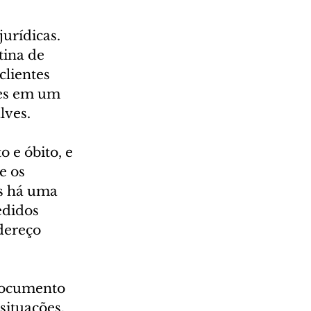
urídicas. 
tina de 
lientes 
ões em um 
lves.
 e óbito, e 
e os 
as há uma 
edidos 
dereço 
documento 
ituações, 