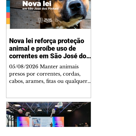
Nova lei reforça proteção
animal e proíbe uso de
correntes em São José dos
Pinhais
05/08/2026 Manter animais
presos por correntes, cordas,
cabos, arames, fitas ou qualquer
outro tipo de contenção passou a
ser proibido em São José dos
Pinhais. A mudança está prevista
na Lei Municipal nº 4.960/2026,
que alterou a Lei nº 4.231/2023 e
reforça as normas de proteção e
bem-estar animal no município.