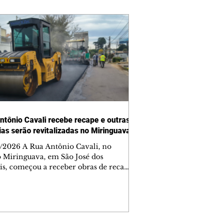
ntônio Cavali recebe recape e outras
vias serão revitalizadas no Miringuava
/2026 A Rua Antônio Cavali, no
o Miringuava, em São José dos
is, começou a receber obras de recape
tico. A intervenção faz parte de um
nto de serviços que vai melhorar a
entação de quatro ruas da região.
m estão previstas obras nas ruas