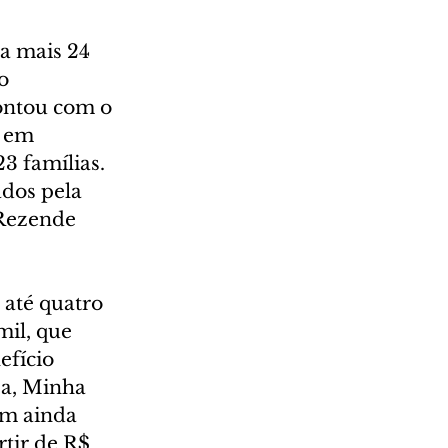
a mais 24 
o 
ontou com o 
 em 
3 famílias. 
dos pela 
Rezende 
até quatro 
il, que 
efício 
a, Minha 
am ainda 
tir de R$ 