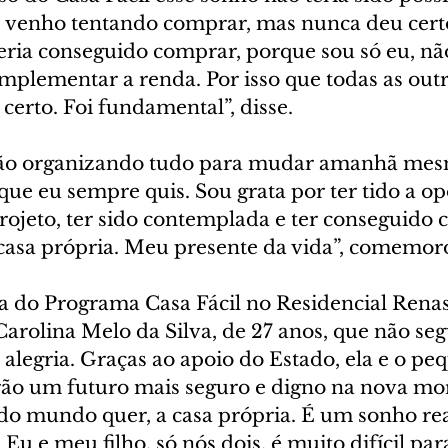
venho tentando comprar, mas nunca deu certo
teria conseguido comprar, porque sou só eu, nã
plementar a renda. Por isso que todas as outr
certo. Foi fundamental”, disse.
stão organizando tudo para mudar amanhã mesm
o que eu sempre quis. Sou grata por ter tido a o
rojeto, ter sido contemplada e ter conseguido c
asa própria. Meu presente da vida”, comemoro
ia do Programa Casa Fácil no Residencial Renas
Carolina Melo da Silva, de 27 anos, que não seg
 alegria. Graças ao apoio do Estado, ela e o pe
erão um futuro mais seguro e digno na nova mor
do mundo quer, a casa própria. É um sonho rea
 Eu e meu filho, só nós dois, é muito difícil par