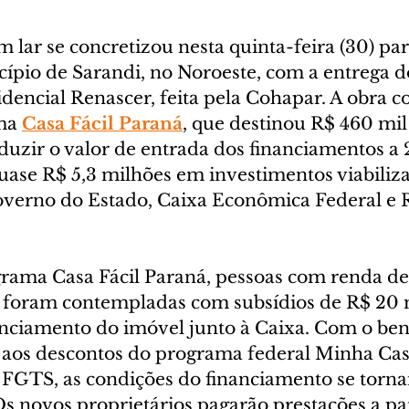
 lar se concretizou nesta quinta-feira (30) par
cípio de Sarandi, no Noroeste, com a entrega d
encial Renascer, feita pela Cohapar. A obra c
ma 
Casa Fácil Paraná
, que destinou R$ 460 mil
duzir o valor de entrada dos financiamentos a 2
uase R$ 5,3 milhões em investimentos viabiliza
overno do Estado, Caixa Econômica Federal e 
rama Casa Fácil Paraná, pessoas com renda de 
 foram contempladas com subsídios de R$ 20 m
anciamento do imóvel junto à Caixa. Com o ben
aos descontos do programa federal Minha Cas
o FGTS, as condições do financiamento se torn
Os novos proprietários pagarão prestações a par