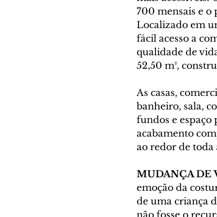
700 mensais e o 
Localizado em um
fácil acesso a co
qualidade de vida
52,50 m², constr
As casas, comerc
banheiro, sala, c
fundos e espaço 
acabamento compl
ao redor de toda
MUDANÇA DE 
emoção da costure
de uma criança d
não fosse o recur