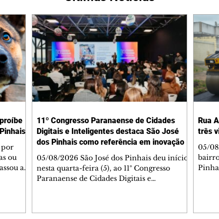
 proíbe
11º Congresso Paranaense de Cidades
Rua A
Pinhais
Digitais e Inteligentes destaca São José
três 
dos Pinhais como referência em inovação
 por
05/08
as ou
bairr
05/08/2026 São José dos Pinhais deu início,
assou a
Pinha
nesta quarta-feira (5), ao 11º Congresso
s. A
asfál
Paranaense de Cidades Digitais e
ipal nº
conju
Inteligentes, principal encontro estadual
231/2023
pavim
voltado à inovação na gestão pública.
bem-
També
Promovido pela Rede Cidade Digital (RCD),