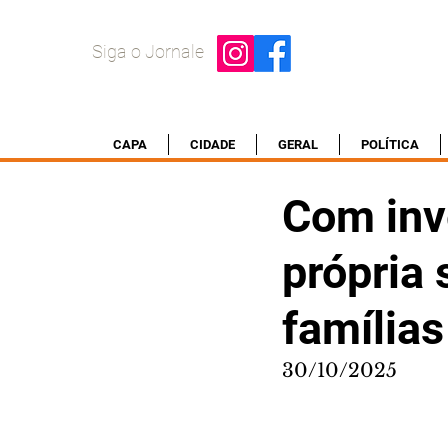
Siga o Jornale
CAPA
CIDADE
GERAL
POLÍTICA
Com inv
própria 
família
30/10/2025