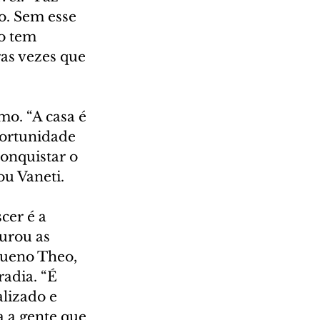
. Sem esse 
o tem 
as vezes que 
o. “A casa é 
portunidade 
onquistar o 
u Vaneti.
cer é a 
urou as 
queno Theo, 
adia. “É 
lizado e 
a a gente que 