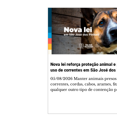
Nova lei reforça proteção animal e
uso de correntes em São José dos 
05/08/2026 Manter animais presos
correntes, cordas, cabos, arames, fit
qualquer outro tipo de contenção p
ser proibido em São José dos Pinhai
mudança está prevista na Lei Munic
4.960/2026, que alterou a Lei nº 4.
e reforça as normas de proteção e 