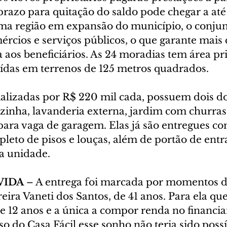
prazo para quitação do saldo pode chegar a at
a região em expansão do município, o conjun
mércios e serviços públicos, o que garante mais 
 aos beneficiários. As 24 moradias tem área pri
uídas em terrenos de 125 metros quadrados.
ializadas por R$ 220 mil cada, possuem dois do
ozinha, lavanderia externa, jardim com churras
para vaga de garagem. Elas já são entregues co
eto de pisos e louças, além de portão de entr
 a unidade.
VIDA
 – A entrega foi marcada por momentos d
ira Vaneti dos Santos, de 41 anos. Para ela que
e 12 anos e a única a compor renda no financia
so do Casa Fácil esse sonho não teria sido possí