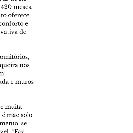
é 420 meses.
to oferece 
conforto e 
vativa de 
rmitórios, 
queira nos 
m 
ada e muros 
e muita 
 é mãe solo 
mento, se 
vel. “Faz 