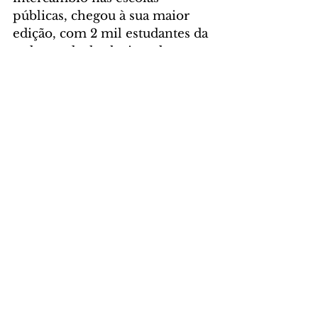
públicas, chegou à sua maior 
edição, com 2 mil estudantes da 
rede estadual selecionados para 
cursar um semestre letivo em 
países de língua inglesa. Ao fim 
da etapa, o programa chegará a 
4.540 jovens atendidos desde 
sua criação, com intercâmbios 
no Canadá, Irlanda, Nova 
Zelândia, Reino Unido, 
Austrália e Estados Unidos.
Além da experiência de viagem, 
o programa amplia repertório 
cultural, desenvolve autonomia, 
fortalece a fluência em inglês e 
projeta o estudante paranaense 
para além das fronteiras do 