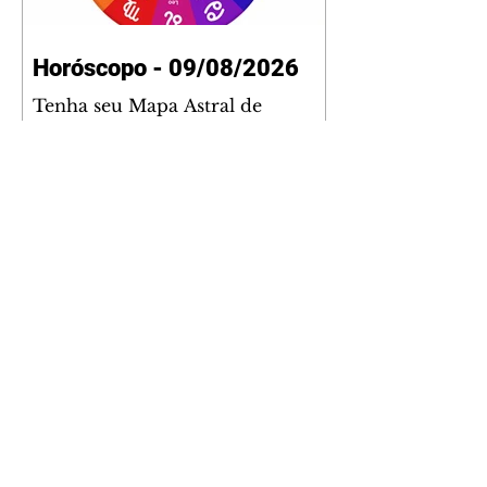
Horóscopo - 09/08/2026
Tenha seu Mapa Astral de
nascimento, o Mapa astral do Ano
de 2026 e 2027, o que os planetas
indicam para o seu: Trabalho,
Amor, Dinheiro, Saúde e Família.
Estudo com 35 páginas. Adquira
já através da nossa loja virtual ou
na loja física: rua Emiliano
Perneta 30 – loja 21 – galeria
Cezar Franco – centro –
Curitiba. Você pode pedir
também através do nosso
Whatsapp e receber seu livro
virtual: (41) 99719-0645. Escute o
programa Bom Dia Astral através