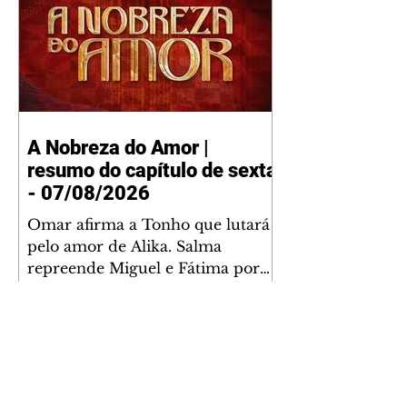
A Nobreza do Amor |
resumo do capítulo de sexta
- 07/08/2026
Omar afirma a Tonho que lutará
pelo amor de Alika. Salma
repreende Miguel e Fátima por
terem sido rudes com Omar.
Maria Helena aconselha Manoel
sobre seu namoro com Ana
Maria. Pressionado, Bakari revela
a Jendal que Chinua esteve em
terras inimigas. Omar pede que