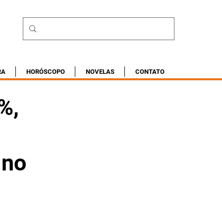
RA
HORÓSCOPO
NOVELAS
CONTATO
%,
 no