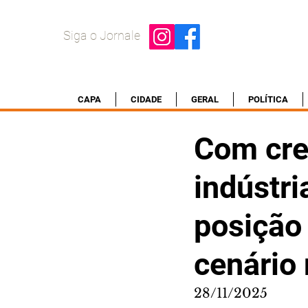
Siga o Jornale
CAPA
CIDADE
GERAL
POLÍTICA
Com cre
indústri
posição
cenário 
28/11/2025