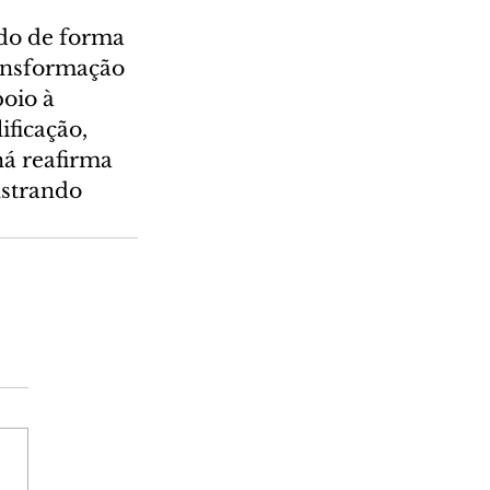
do de forma 
ransformação 
poio à 
ficação, 
ná reafirma 
nstrando 