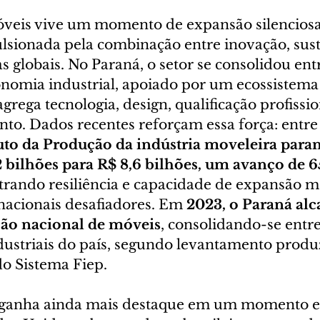
óveis vive um momento de expansão silencios
ulsionada pela combinação entre inovação, sust
globais. No Paraná, o setor se consolidou entr
onomia industrial, apoiado por um ecossistema
grega tecnologia, design, qualificação profissio
to. Dados recentes reforçam essa força: entre
uto da Produção da indústria moveleira para
2 bilhões para R$ 8,6 bilhões, um avanço de 6
rando resiliência e capacidade de expansão m
nacionais desafiadores. Em 
2023, o Paraná al
ção nacional de móveis
, consolidando-se entre 
dustriais do país, segundo levantamento produ
o Sistema Fiep.
ganha ainda mais destaque em um momento e