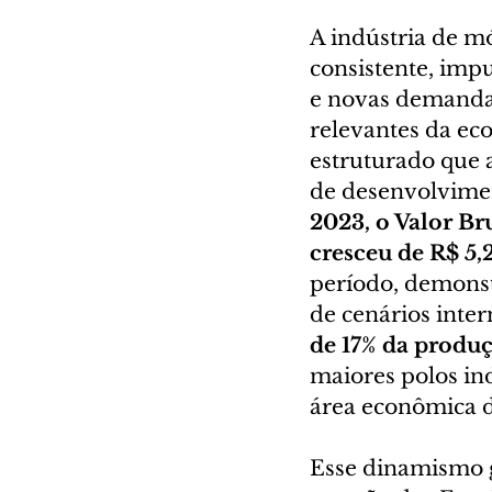
A indústria de m
consistente, imp
e novas demandas 
relevantes da ec
estruturado que a
de desenvolvimen
2023, o Valor Br
cresceu de R$ 5,
período, demonst
de cenários inter
de 17% da produ
maiores polos in
área econômica d
Esse dinamismo 