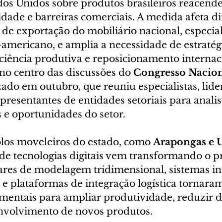
dos Unidos sobre produtos brasileiros reacende
idade e barreiras comerciais. A medida afeta d
s de exportação do mobiliário nacional, especi
americano, e amplia a necessidade de estratégi
iciência produtiva e reposicionamento internaci
no centro das discussões do 
Congresso Nacion
izado em outubro, que reuniu especialistas, lide
presentantes de entidades setoriais para analis
s e oportunidades do setor.
olos moveleiros do estado, como
 Arapongas e 
de tecnologias digitais vem transformando o p
ares de modelagem tridimensional, sistemas int
e plataformas de integração logística tornara
entais para ampliar produtividade, reduzir d
envolvimento de novos produtos.