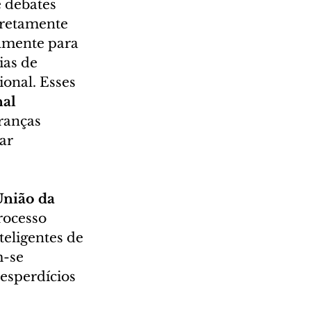
 debates 
iretamente 
almente para 
as de 
onal. Esses 
al 
ranças 
ar 
União da 
rocesso 
eligentes de 
m-se 
esperdícios 