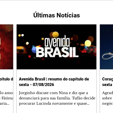
Últimas Notícias
ítulo de
Avenida Brasil | resumo do capítulo de
Coraç
sexta - 07/08/2026
sexta
elo amor
Jorginho discute com Nina e diz que a
Agrad
e Fátima
denunciará para sua família. Tufão decide
sobre 
aria
procurar Lucinda novamente e quase
negóc
u
encontra Nina no lixão. Débora se
Janet