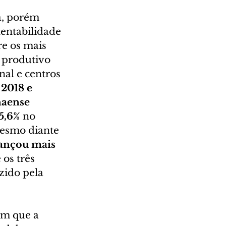
a, porém 
entabilidade 
e os mais 
 produtivo 
nal e centros 
 
2018 e 
naense 
5,6% 
no 
esmo diante 
cançou mais 
os três 
zido pela 
m que a 