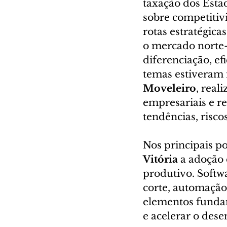
taxação dos Esta
sobre competitiv
rotas estratégica
o mercado norte-
diferenciação, ef
temas estiveram 
Moveleiro
, real
empresariais e re
tendências, risco
Nos principais p
Vitória 
a adoção 
produtivo. Softw
corte, automação 
elementos fundam
e acelerar o des