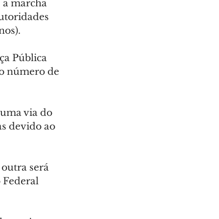
, a marcha 
utoridades 
nos).
ça Pública 
 o número de 
 uma via do 
s devido ao 
outra será 
o Federal 