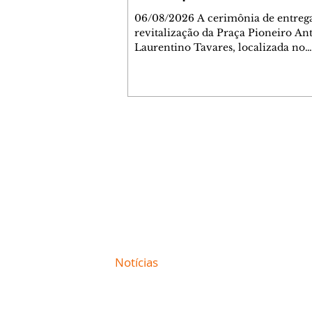
Jardim Liberdade
06/08/2026 A cerimônia de entreg
revitalização da Praça Pioneiro An
Laurentino Tavares, localizada no
cruzamento da Avenida dos Palma
as ruas Laudelino Pedro da Silva e 
Chrisóstomo Capinan, no Jardim
Liberdade, ocorreu nesta quinta-fei
espaço recebeu melhorias que amp
opções de lazer e convivência da
Contato comercial
comunidade, tornando a praça mai
mmjornale@gmail.com
acessível, segura e confortável para
Telefone: (41) 99978-9956
moradores de todas as idades. Entre
intervenções estão a instalação d
Redação
E-mail:
redacaojornale@gmail.com
Site de
Notícias
de Curitiba / Paraná