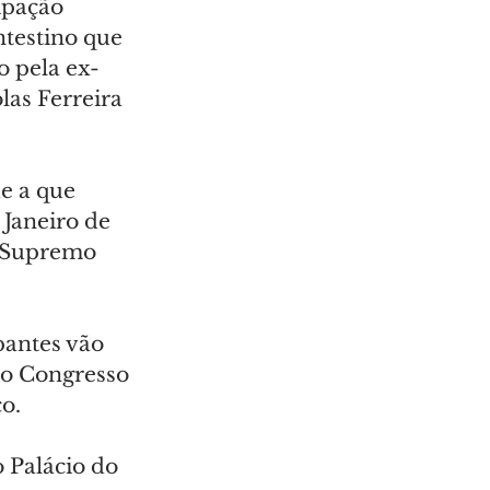
ipação 
ntestino que 
o pela ex-
as Ferreira 
e a que 
Janeiro de 
 Supremo 
pantes vão 
do Congresso 
co.
o Palácio do 