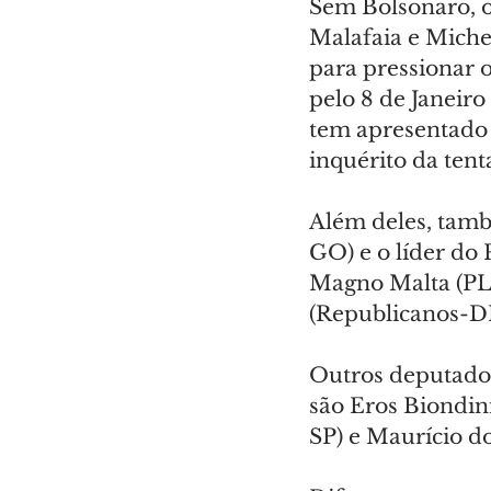
Sem Bolsonaro, os
Malafaia e Michel
para pressionar 
pelo 8 de Janeiro
tem apresentado 
inquérito da tent
Além deles, tam
GO) e o líder do
Magno Malta (PL
(Republicanos-D
Outros deputados
são Eros Biondin
SP) e Maurício d