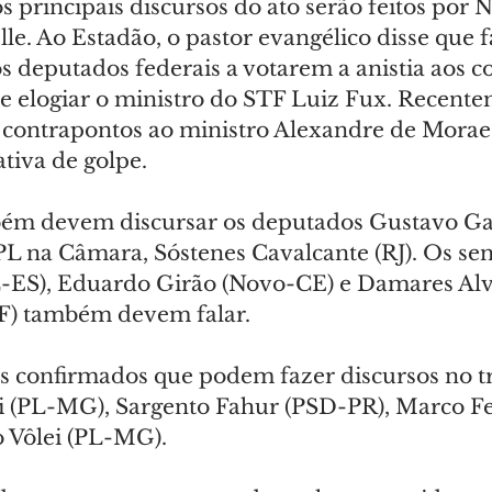
 principais discursos do ato serão feitos por Ni
le. Ao Estadão, o pastor evangélico disse que f
os deputados federais a votarem a anistia aos 
 e elogiar o ministro do STF Luiz Fux. Recente
contrapontos ao ministro Alexandre de Moraes,
ativa de golpe.
bém devem discursar os deputados Gustavo Ga
 PL na Câmara, Sóstenes Cavalcante (RJ). Os se
-ES), Eduardo Girão (Novo-CE) e Damares Alv
F) também devem falar.
 confirmados que podem fazer discursos no tri
i (PL-MG), Sargento Fahur (PSD-PR), Marco Fe
o Vôlei (PL-MG).