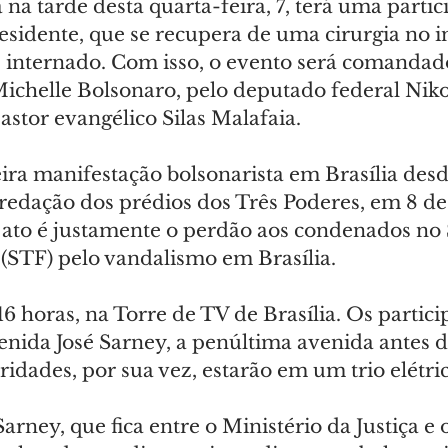
a na tarde desta quarta-feira, 7, terá uma partic
esidente, que se recupera de uma cirurgia no i
as internado. Com isso, o evento será comandad
chelle Bolsonaro, pelo deputado federal Nikol
stor evangélico Silas Malafaia.
ira manifestação bolsonarista em Brasília desd
edação dos prédios dos Três Poderes, em 8 de 
 ato é justamente o perdão aos condenados no
 (STF) pelo vandalismo em Brasília.
6 horas, na Torre de TV de Brasília. Os partici
enida José Sarney, a penúltima avenida antes 
ridades, por sua vez, estarão em um trio elétri
arney, que fica entre o Ministério da Justiça e 