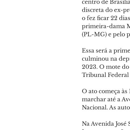
centro de Brasíli
discreta do ex-pr
o fez ficar 22 di
primeira-dama Mi
(PL-MG) e pelo pa
Essa será a prime
culminou na depr
2023. O mote do
Tribunal Federal
O ato começa às 1
marchar até a Av
Nacional. As auto
Na Avenida José S