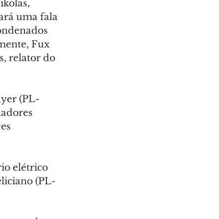
kolas, 
ará uma fala 
condenados 
mente, Fux 
 relator do 
yer (PL-
nadores 
es 
o elétrico 
liciano (PL-