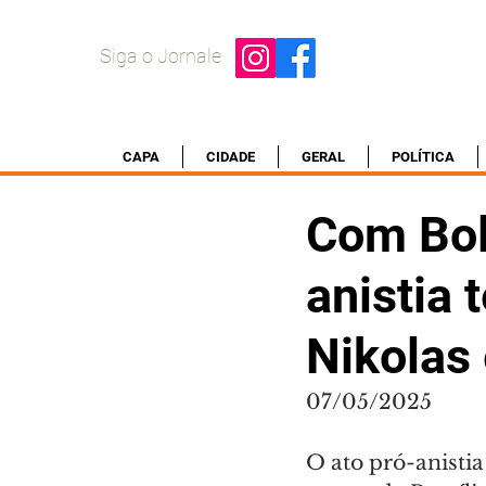
Siga o Jornale
CAPA
CIDADE
GERAL
POLÍTICA
Com Bols
anistia 
Nikolas 
07/05/2025
O ato pró-anisti