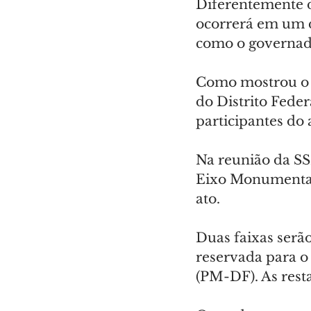
Diferentemente d
ocorrerá em um d
como o governado
Como mostrou o
do Distrito Fede
participantes do 
Na reunião da SSP
Eixo Monumental 
ato.
Duas faixas serão
reservada para o 
(PM-DF). As resta