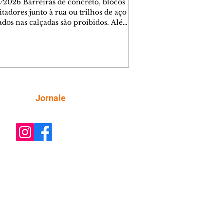
/2026 Barreiras de concreto, blocos
tadores junto à rua ou trilhos de aço
lados nas calçadas são proibidos. Além
rem obstáculos para a livre circulação
destres, essas estruturas podem causar
rar acidentes de trânsito — e os
ietários dos imóveis podem ser
sabilizados. O alerta é do Instituto de
isa e Planejamento de Ponta Grossa
), que está intensificando a
Siga
Jornale
ização sobre as calçadas, o que inclui
 barreiras. Um ca