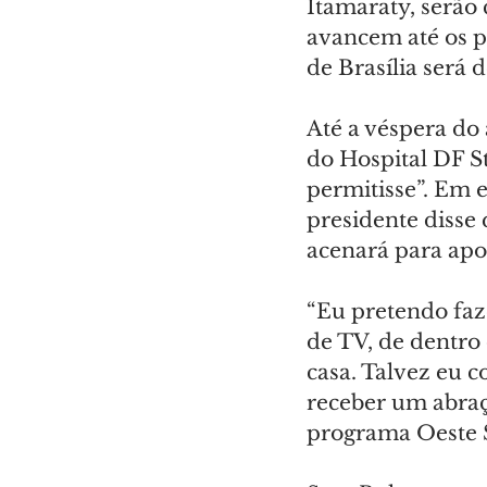
Itamaraty, serão 
avancem até os pr
de Brasília será
Até a véspera do 
do Hospital DF St
permitisse”. Em e
presidente disse
acenará para apo
“Eu pretendo faze
de TV, de dentro 
casa. Talvez eu c
receber um abraç
programa Oeste S