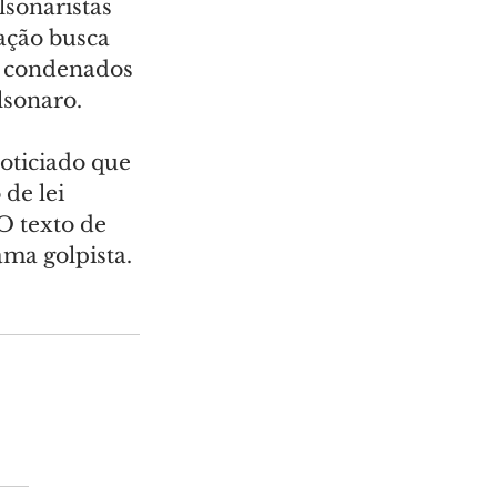
sonaristas 
ação busca 
s condenados 
lsonaro.
oticiado que 
de lei 
O texto de 
ma golpista.