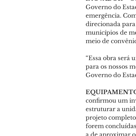
Governo do Estad
emergência. Com 
direcionada para 
municípios de me
meio de convênio
“Essa obra será 
para os nossos m
Governo do Estad
EQUIPAMENTO
confirmou um in
estruturar a unid
projeto completo
forem concluídas
a de aproximar o