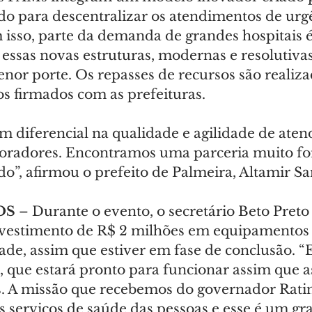
o para descentralizar os atendimentos de urgê
isso, parte da demanda de grandes hospitais é
essas novas estruturas, modernas e resolutiva
nor porte. Os repasses de recursos são realiza
s firmados com as prefeituras.
um diferencial na qualidade e agilidade de ate
oradores. Encontramos uma parceria muito for
o”, afirmou o prefeito de Palmeira, Altamir Sa
S 
– Durante o evento, o secretário Beto Pret
vestimento de R$ 2 milhões em equipamentos 
ade, assim que estiver em fase de conclusão. “
, que estará pronto para funcionar assim que a
. A missão que recebemos do governador Ratin
s serviços de saúde das pessoas e esse é um gr