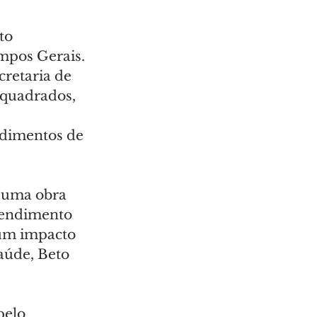
to 
mpos Gerais. 
cretaria de 
 quadrados, 
ndimentos de 
é uma obra 
tendimento 
 um impacto 
aúde, Beto 
elo 