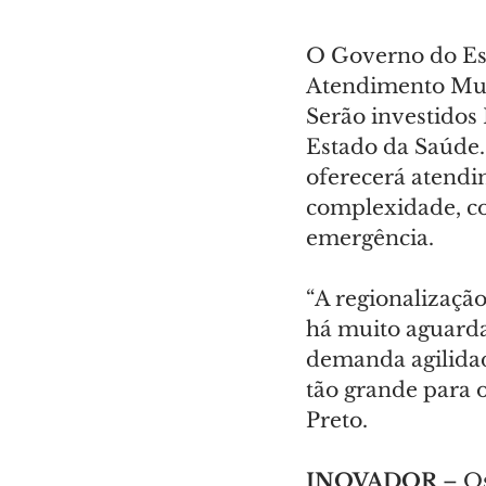
O Governo do Est
Atendimento Muni
Serão investidos 
Estado da Saúde.
oferecerá atendi
complexidade, co
emergência.
“A regionalizaçã
há muito aguard
demanda agilidad
tão grande para o
Preto.
INOVADOR 
– O