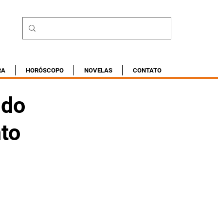
RA
HORÓSCOPO
NOVELAS
CONTATO
 do
to