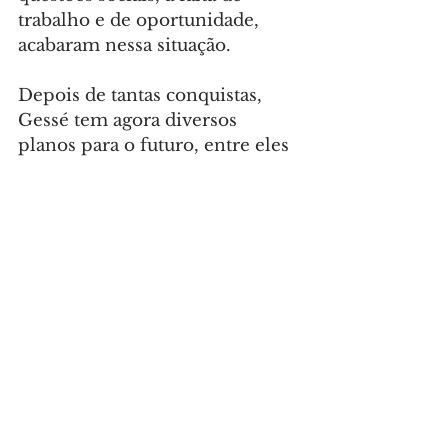
trabalho e de oportunidade, 
acabaram nessa situação.
Depois de tantas conquistas, 
Gessé tem agora diversos 
planos para o futuro, entre eles 
cursos que o capacitem para 
apoiar outras pessoas. “Eu 
gostaria de ter um 
conhecimento mais profundo 
para poder ajudar outras 
pessoas, porque eu vou estar 
sempre envolvido com esse 
tipo de projeto”, explica.
Foto: Sandra Lima/FAS
CIDADE