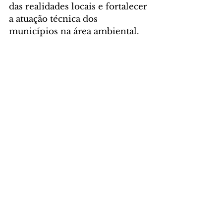
das realidades locais e fortalecer 
a atuação técnica dos 
municípios na área ambiental.
Foto: Roberto Dziura Jr/AEN
GERAL
Comentários
Escreva um comentário