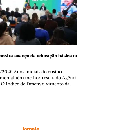
mostra avanço da educação básica no
/2026 Anos iniciais do ensino
mental têm melhor resultado Agência
l O Índice de Desenvolvimento da
ção Básica (Ideb) 2025 registrou a
 evolução acumulada em 20 anos. As
tapas do ensino avaliadas (anos
is e finais do ensino fundamental e o
o médio) atingiram em 2025 o maior
de toda a série histórica, iniciada em
ta
Siga
Jornale