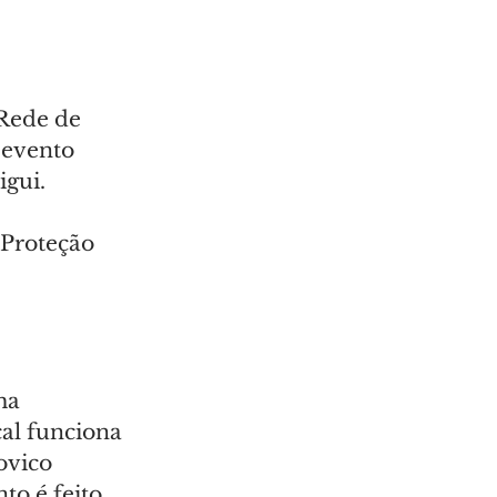
 Rede de 
 evento 
igui.
 Proteção 
ma 
al funciona 
ovico 
to é feito 