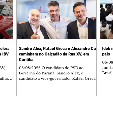
elera
Sandro Alex, Rafael Greca e Alexandre Curi
Ideb 
a IBV
caminham no Calçadão da Rua XV, em
país
Curitiba
06/08
funda
BV,
06/08/2026 O candidato do PSD ao
Brasi
e
Governo do Paraná, Sandro Alex, o
Educa
julho. O
candidato a vice-governador Rafael Greca
maior
a de
(MDB), e o candidato ao Senado, Alexandre
três e
r
Curi (Republicanos), participam nesta
inicia
a o BV,
sexta-feira (7) de uma caminhada com
ensin
ão do
apoiadores e lideranças políticas no
valor 
período
tradicional Calçadão da Rua XV, em
2005. Os dados foram divulgados nes
Curitiba. Serviço: Data: 7 de agosto, sexta-
Editorias
Editais Certificados