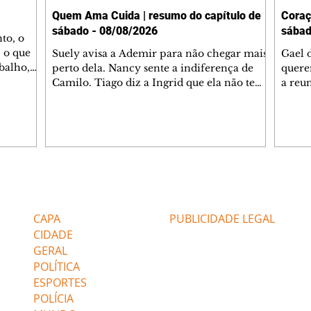
Quem Ama Cuida | resumo do capítulo de
Coraç
sábado - 08/08/2026
sábad
to, o
 o que
Suely avisa a Ademir para não chegar mais
Gael 
balho,
perto dela. Nancy sente a indiferença de
quere
studo
Camilo. Tiago diz a Ingrid que ela não tem
a reu
da nossa
competência para presidir a joalheria.
Zilá 
miliano
André conta a Pedro que a associação de
perce
r Franco
advogados expulsou Ademir. Laurentino
Palha
ir
contrata Adriana para servir no
aprox
 e
restaurante. Adriana vê Pedro e Bruna no
em pe
-0645.
restaurante. Bruna provoca Adriana. Dora
decid
através
pede ajuda a André para marcar um
inven
Editorias
Editais Certificados
encontro com Suely. Adriana diz a Lyris
conse
que está feliz trabalhando no restaurante de
termi
CAPA
PUBLICIDADE LEGAL
Nanc
CIDADE
GERAL
POLÍTICA
ESPORTES
POLÍCIA