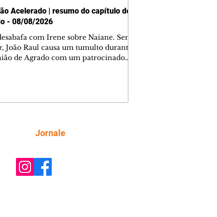
ão Acelerado | resumo do capítulo de
o - 08/08/2026
desabafa com Irene sobre Naiane. Sem
r, João Raul causa um tumulto durante
nião de Agrado com um patrocinador.
orienta Osmar a seguir Cinara, que
be a movimentação e alerta Ronei.
res confronta Cinara sobre a
imação com Ronei. Eduarda pensa
dir a Valéria para ficar com Sol. Gael
e terminar com Naiane. João Raul
ta para Agrado que não está
Siga
Jornale
guindo conviver com seu sucesso, e
na o relacionamento dos dois.