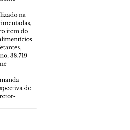
lizado na 
vimentadas, 
ro item do 
alimentícios 
etantes, 
ano, 38.719 
me 
demanda 
pectiva de 
retor-