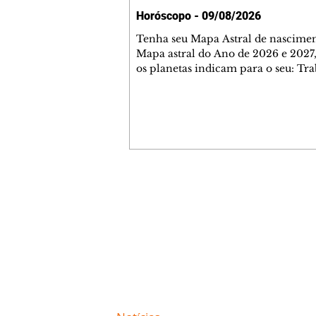
Horóscopo - 09/08/2026
Tenha seu Mapa Astral de nascimen
Mapa astral do Ano de 2026 e 2027,
os planetas indicam para o seu: Tra
Amor, Dinheiro, Saúde e Família. E
com 35 páginas. Adquira já através 
loja virtual ou na loja física: rua E
Perneta 30 – loja 21 – galeria Ceza
– centro – Curitiba. Você pode ped
também através do nosso Whatsapp
receber seu livro virtual: (41) 99719
Escute o programa Bom Dia Astral 
Contato comercial
da Rádio Cultura AM 930 e t
mmjornale@gmail.com
Telefone: (41) 99978-9956
Redação
E-mail:
redacaojornale@gmail.com