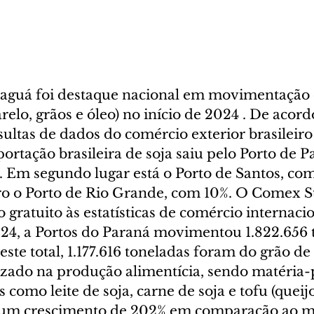
aguá foi destaque nacional em movimentação 
relo, grãos e óleo) no início de 2024 . De acor
sultas de dados do comércio exterior brasileir
xportação brasileira de soja saiu pelo Porto de
o. Em segundo lugar está o Porto de Santos, co
eiro o Porto de Rio Grande, com 10%. O Comex S
o gratuito às estatísticas de comércio internacio
24, a Portos do Paraná movimentou 1.822.656 
ste total, 1.177.616 toneladas foram do grão de 
zado na produção alimentícia, sendo matéria-
 como leite de soja, carne de soja e tofu (queijo
 um crescimento de 202% em comparação ao 