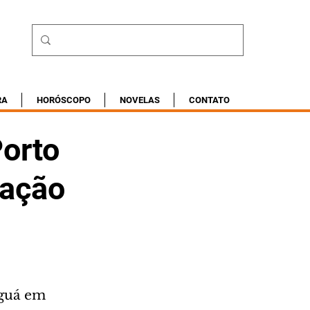
RA
HORÓSCOPO
NOVELAS
CONTATO
orto
tação
aguá em 