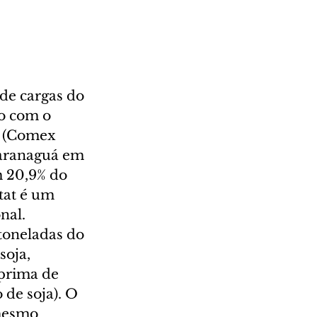
de cargas do 
do com o 
o (Comex 
 Paranaguá em 
m 20,9% do 
tat é um 
nal. 
toneladas do 
soja, 
prima de 
 de soja). O 
mesmo 