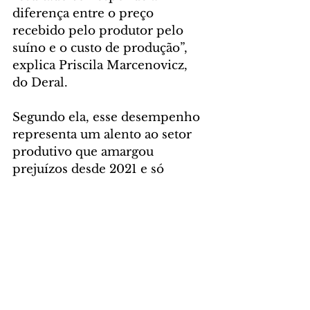
diferença entre o preço 
recebido pelo produtor pelo 
suíno e o custo de produção”, 
explica Priscila Marcenovicz, 
do Deral.
Segundo ela, esse desempenho 
representa um alento ao setor 
produtivo que amargou 
prejuízos desde 2021 e só 
começou a se recuperar em 
2023. No ano passado, o lucro 
da atividade variou de R$ 
0,58/kg, em janeiro, a R$ 
1,45/kg, em outubro, um 
aumento médio de 41,7%.
Para o início de 2026, espera-se 