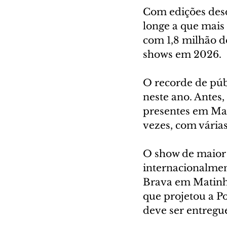
Com edições desd
longe a que mais 
com 1,8 milhão de
shows em 2026.
O recorde de púb
neste ano. Antes,
presentes em Mat
vezes, com vária
O show de maior s
internacionalment
Brava em Matinho
que projetou a P
deve ser entregu