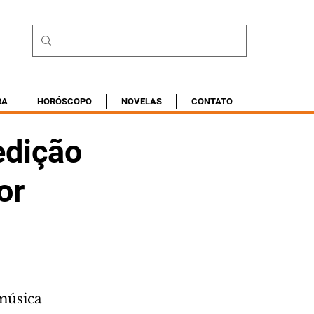
RA
HORÓSCOPO
NOVELAS
CONTATO
edição
or
música 