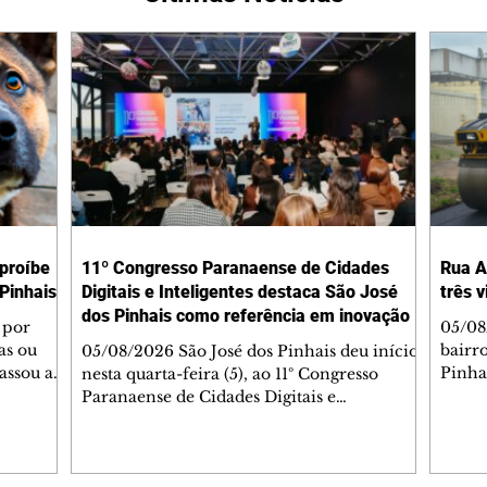
 proíbe
11º Congresso Paranaense de Cidades
Rua A
Pinhais
Digitais e Inteligentes destaca São José
três 
dos Pinhais como referência em inovação
 por
05/08
as ou
bairr
05/08/2026 São José dos Pinhais deu início,
assou a
Pinha
nesta quarta-feira (5), ao 11º Congresso
s. A
asfál
Paranaense de Cidades Digitais e
ipal nº
conju
Inteligentes, principal encontro estadual
231/2023
pavim
voltado à inovação na gestão pública.
bem-
També
Promovido pela Rede Cidade Digital (RCD),