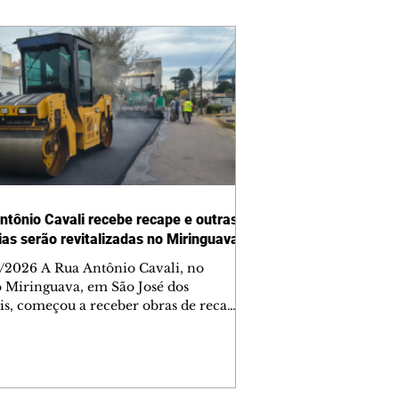
ntônio Cavali recebe recape e outras
vias serão revitalizadas no Miringuava
/2026 A Rua Antônio Cavali, no
o Miringuava, em São José dos
is, começou a receber obras de recape
tico. A intervenção faz parte de um
nto de serviços que vai melhorar a
entação de quatro ruas da região.
m estão previstas obras nas ruas