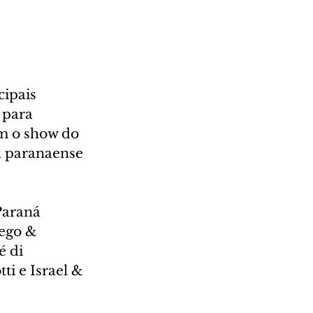
ipais 
 para 
m o show do 
l paranaense 
Paraná 
ego & 
 di 
i e Israel & 