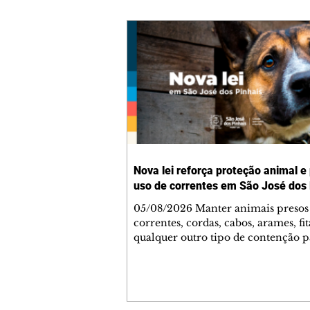
Nova lei reforça proteção animal e
uso de correntes em São José dos 
05/08/2026 Manter animais presos
correntes, cordas, cabos, arames, fit
qualquer outro tipo de contenção p
ser proibido em São José dos Pinhai
mudança está prevista na Lei Munic
4.960/2026, que alterou a Lei nº 4.
e reforça as normas de proteção e 