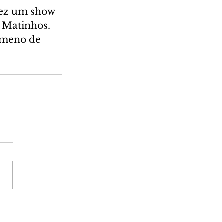
fez um show 
 Matinhos. 
ômeno de 