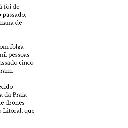
 foi de 
 passado, 
emana de 
om folga 
mil pessoas 
assado cinco 
aram.
ecido 
a da Praia 
e drones 
Litoral, que 