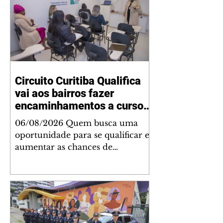
Circuito Curitiba Qualifica
vai aos bairros fazer
encaminhamentos a cursos
gratuitos
06/08/2026 Quem busca uma
oportunidade para se qualificar e
aumentar as chances de
conquistar um emprego terá uma
programação especial na
próxima semana. De segunda
(10/8) a sexta-feira (14/8), das 9h
às 13h, a Secretaria Municipal de
Desenvolvimento Econômico e