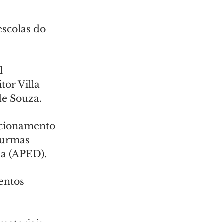
scolas do 
l 
or Villa 
de Souza.
ncionamento 
turmas 
da (APED).
entos 