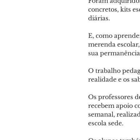
Foram adquiridos 
concretos, kits e
diárias.
E, como aprender
merenda escolar,
sua permanência 
O trabalho pedag
realidade e os sa
Os professores d
recebem apoio c
semanal, realizad
escola sede.