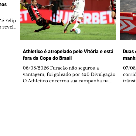
lhos
é Felipe
 revelar
ronave.
-feira,
rido e
Athletico é atropelado pelo Vitória e está
Duas 
o espaço
fora da Copa do Brasil
manh
inia
veram
06/08/2026 Furacão não segurou a
07/08
sé
vantagem, foi goleado por 4x0 Divulgação
corri
s
O Athletico encerrou sua campanha na
trâns
 entre
Copa do Brasil nesta quinta-feira (6), em
domin
uma noite infeliz em Salvador (BA). O time
5h30 
paranaense foi superado por 4×0 pelo
Jardi
Vitória, no Barradão, e viu derreter a
Agent
vantagem de dois gols que levou da Arena
acomp
da Baixada. A equipe baiana marcou dois
é par
gols em cada tempo. Renê e Erick
deslo
Editorias
Editais Certificados
balançaram a rede no primeiro. Renê e
respei