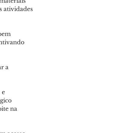
materiais 
s atividades 
ebem 
ntivando 
r a 
 e 
gico 
ite na 