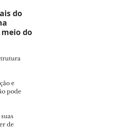
ais do 
ma 
 meio do 
trutura 
ção e 
ão pode 
 suas 
er de 