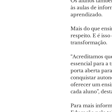
Os alunos também
às aulas de infor
aprendizado.
Mais do que ensin
respeito. E é iss
transformação.
“Acreditamos que
essencial para a
porta aberta par
conquistar auton
oferecer um ensin
cada aluno”, dest
Para mais inform