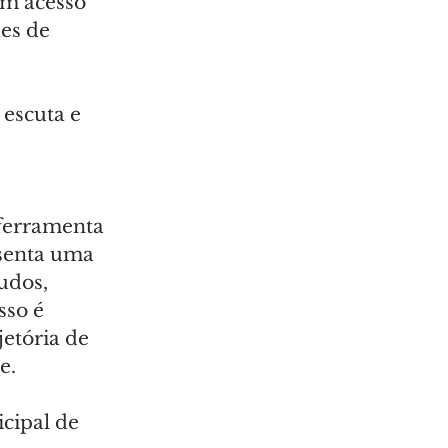
m acesso 
es de 
 escuta e 
ferramenta 
senta uma 
udos, 
so é 
etória de 
e.
cipal de 