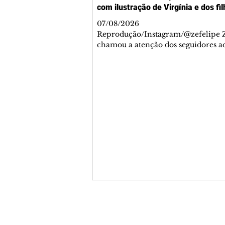
com ilustração de Virgínia e dos fi
07/08/2026
Reprodução/Instagram/@zefelipe Z
chamou a atenção dos seguidores ao
um detalhe especial de sua nova ae
O cantor compartilhou nesta quinta
6, registros do jatinho recém-adqui
mostrou que decidiu personalizar 
com uma ilustração que reúne Virg
Fonseca e os três filhos que eles ti
juntos: Maria Alice, Maria Flor e Jo
Leonardo. Na imagem, aparecem o
apelidos dos integrantes da família,
eles "Papai", "Mamãe",
Contato comercial
mmjornale@gmail.com