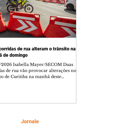
corridas de rua alteram o trânsito na
ã de domingo
/2026 Isabella Mayer/SECOM Duas
das de rua vão provocar alterações no
ito de Curitiba na manhã deste
go (9/8). As mudanças começam às
e afetam principalmente as regiões do
m das Américas e do Água Verde.
es de trânsito e monitores farão o
anhamento das provas. A orientação
a que os motoristas programem os
camentos com antecedência,
Siga
Jornale
tem a sinalização provisória e as