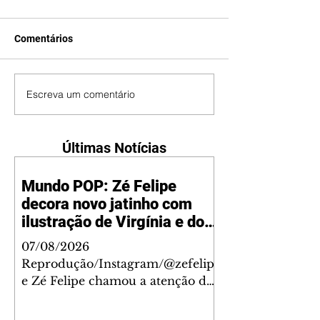
Comentários
Escreva um comentário
Últimas Notícias
Mundo POP: Zé Felipe
decora novo jatinho com
ilustração de Virgínia e dos
filhos
07/08/2026
Reprodução/Instagram/@zefelip
e Zé Felipe chamou a atenção dos
seguidores ao revelar um detalhe
especial de sua nova aeronave. O