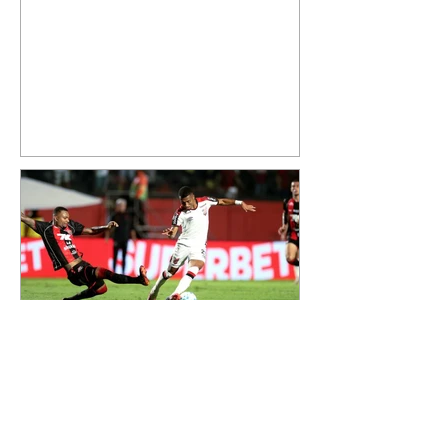
cantor compartilhou nesta
quinta-feira, 6, registros do
jatinho recém-adquirido e
mostrou que decidiu personalizar
o espaço com uma ilustração que
reúne Virginia Fonseca e os três
filhos que eles tiveram juntos:
Maria Alice, Maria Flor e José
Leonardo. Na imagem, aparecem
os apelidos dos integrantes da
família, entre eles "Papai",
"Mamãe",
Athletico é atropelado pelo
Vitória e está fora da Copa
do Brasil