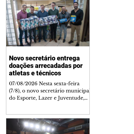
Novo secretário entrega
doações arrecadadas por
atletas e técnicos
07/08/2026 Nesta sexta-feira
(7/8), o novo secretário municipal
do Esporte, Lazer e Juventude,
José Antônio de Melo Filho, fez a
entrega de 5.873 fraldas
geriátricas arrecadadas durante a
Campanha de Atenção à Pessoa
Idosa à Fundação de Ação Social