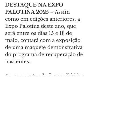
DESTAQUE NA EXPO 
PALOTINA 2025
 – Assim 
como em edições anteriores, a 
Expo Palotina deste ano, que 
será entre os dias 15 e 18 de 
maio, contará com a exposição 
de uma maquete demonstrativa 
do programa de recuperação de 
nascentes.
Ao apresentar de forma didática 
como funciona o processo de 
preservação e revitalização das 
nascentes, a iniciativa contribui 
para sensibilizar o público 
sobre a importância da proteção 
dos recursos hídricos, 
fundamentais para o equilíbrio 