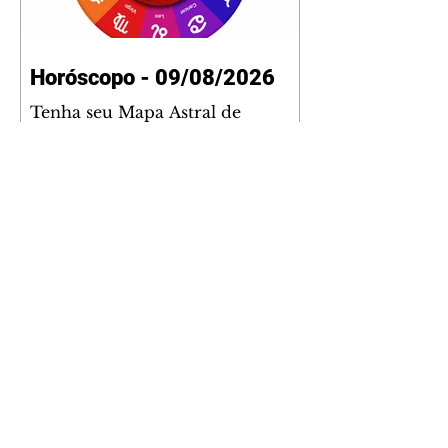
Horóscopo - 09/08/2026
Tenha seu Mapa Astral de
nascimento, o Mapa astral do Ano
de 2026 e 2027, o que os planetas
indicam para o seu: Trabalho,
Amor, Dinheiro, Saúde e Família.
Estudo com 35 páginas. Adquira
já através da nossa loja virtual ou
na loja física: rua Emiliano
Perneta 30 – loja 21 – galeria
Cezar Franco – centro –
Curitiba. Você pode pedir
também através do nosso
Whatsapp e receber seu livro
virtual: (41) 99719-0645. Escute o
programa Bom Dia Astral através