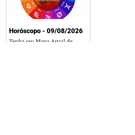
Horóscopo - 09/08/2026
Tenha seu Mapa Astral de
nascimento, o Mapa astral do Ano
de 2026 e 2027, o que os planetas
indicam para o seu: Trabalho,
Amor, Dinheiro, Saúde e Família.
Estudo com 35 páginas. Adquira
já através da nossa loja virtual ou
na loja física: rua Emiliano
Perneta 30 – loja 21 – galeria
Cezar Franco – centro –
Curitiba. Você pode pedir
também através do nosso
Whatsapp e receber seu livro