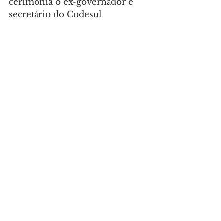
cerimônia o ex-governador e 
secretário do Codesul 
(Conselho de Desenvolvimento 
e Integração Sul), Orlando 
Pessuti; o vice-presidente da 
Fecomércio, Paulo Cesar 
Nauiack; o superintendente 
Regional da Caixa em Curitiba, 
Gilberto Onofre da Luzo; o 
prefeito de Cascavel, Renato 
Silva; o secretário da Fazenda 
do Estado do Paraná, Norberto 
Ortigara; e o secretário das 
Cidades do Estado do Paraná, 
Guto Silva.
Foto: Rogério Machado/ALEP
GERAL