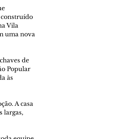
ue 
 construído 
a Vila 
am uma nova 
 chaves de 
ão Popular 
a às 
oção. A casa 
 largas, 
toda equipe 