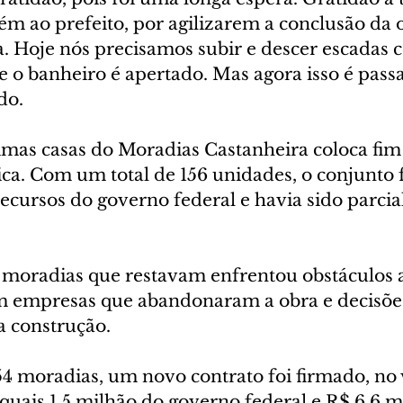
m ao prefeito, por agilizarem a conclusão da o
. Hoje nós precisamos subir e descer escadas 
e o banheiro é apertado. Mas agora isso é passa
do.
timas casas do Moradias Castanheira coloca fim
ca. Com um total de 156 unidades, o conjunto f
ecursos do governo federal e havia sido parci
 moradias que restavam enfrentou obstáculos a
m empresas que abandonaram a obra e decisões 
a construção.
54 moradias, um novo contrato foi firmado, no 
 quais 1,5 milhão do governo federal e R$ 6,6 m