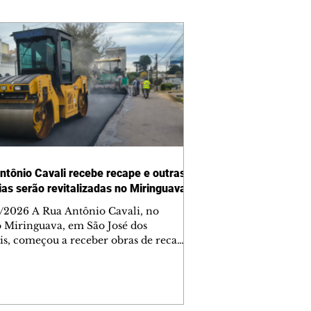
ntônio Cavali recebe recape e outras
vias serão revitalizadas no Miringuava
/2026 A Rua Antônio Cavali, no
o Miringuava, em São José dos
is, começou a receber obras de recape
tico. A intervenção faz parte de um
nto de serviços que vai melhorar a
entação de quatro ruas da região.
m estão previstas obras nas ruas