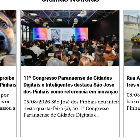
 proíbe
11º Congresso Paranaense de Cidades
Rua A
Pinhais
Digitais e Inteligentes destaca São José
três 
dos Pinhais como referência em inovação
 por
05/08
as ou
bairr
05/08/2026 São José dos Pinhais deu início,
assou a
Pinha
nesta quarta-feira (5), ao 11º Congresso
s. A
asfál
Paranaense de Cidades Digitais e
ipal nº
conju
Inteligentes, principal encontro estadual
231/2023
pavim
voltado à inovação na gestão pública.
bem-
També
Promovido pela Rede Cidade Digital (RCD),