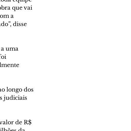
bra que vai 
com a 
do”, disse 
 a uma 
oi 
almente 
o longo dos 
judiciais 
valor de R$ 
ilhões da 