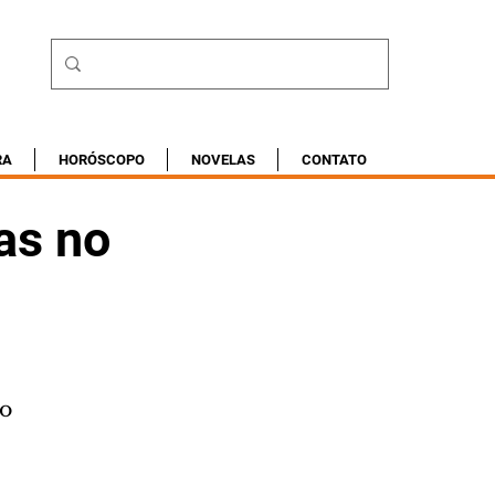
RA
HORÓSCOPO
NOVELAS
CONTATO
as no
co