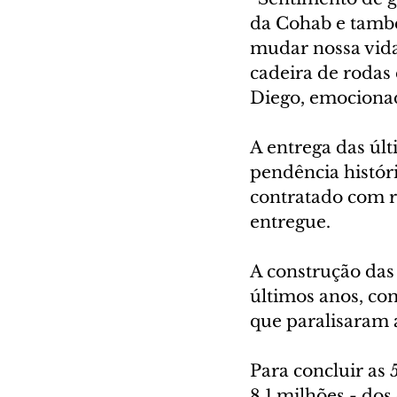
da Cohab e també
mudar nossa vida
cadeira de rodas 
Diego, emociona
A entrega das úl
pendência históri
contratado com r
entregue.
A construção das
últimos anos, co
que paralisaram 
Para concluir as 
8,1 milhões - dos