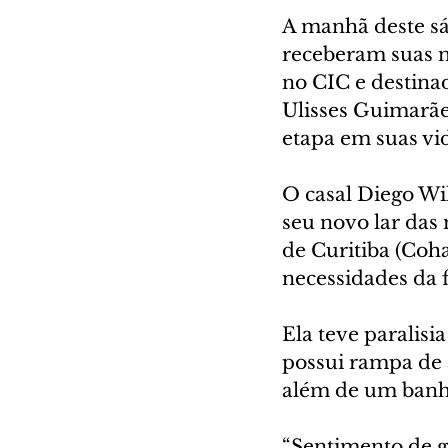
A manhã deste sá
receberam suas n
no CIC e destina
Ulisses Guimarãe
etapa em suas vi
O casal Diego Wil
seu novo lar das
de Curitiba (Coha
necessidades da f
Ela teve paralisi
possui rampa de a
além de um banhe
“Sentimento de gr