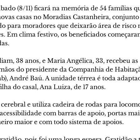
bado (8/11) ficará na memória de 54 famílias q
ovas casas no Moradias Castanheira, conjunto
do para moradores que deixarão área de risco n
s. Em clima festivo, os beneficiados começar
das.
iam, 38 anos, e Maria Angélica, 33, recebeu as
 mãos do presidente da Companhia de Habitaç
b), André Baú. A unidade térrea é toda adaptad
ilha do casal, Ana Luiza, de 17 anos.
a cerebral e utiliza cadeira de rodas para locom
cessibilidade com barras de apoio, portas mais
iro maior e com todo sistema de apoios.
atidão, pois foi uma longa espera. Gratidão a 