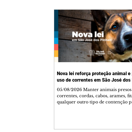
Nova lei reforça proteção animal e
uso de correntes em São José dos 
05/08/2026 Manter animais presos
correntes, cordas, cabos, arames, fit
qualquer outro tipo de contenção p
ser proibido em São José dos Pinhai
mudança está prevista na Lei Munic
4.960/2026, que alterou a Lei nº 4.
e reforça as normas de proteção e 