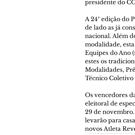
presidente do C
A 24ª edição do 
de lado as já co
nacional. Além do
modalidade, esta 
Equipes do Ano (
estes os tradicio
Modalidades, Prê
Técnico Coletivo
Os vencedores da
eleitoral de espe
29 de novembro. J
levarão para casa
novos Atleta Rev