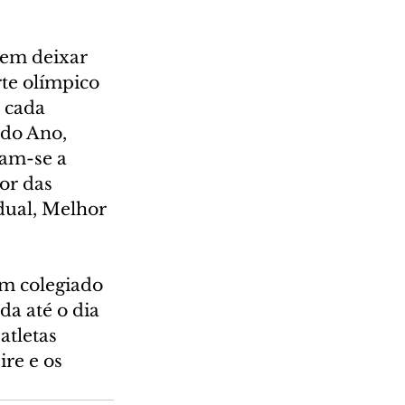
sem deixar 
te olímpico 
 cada 
 do Ano, 
am-se a 
or das 
dual, Melhor 
um colegiado 
da até o dia 
atletas 
re e os 