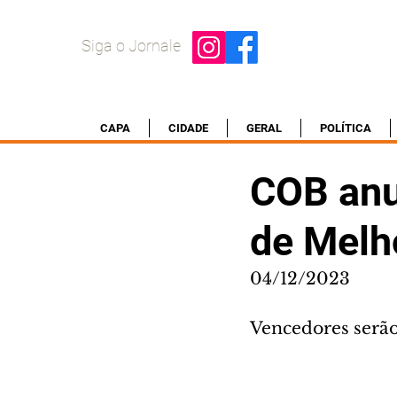
Siga o Jornale
CAPA
CIDADE
GERAL
POLÍTICA
COB anu
de Melh
04/12/2023
Vencedores serão