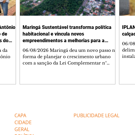
Antônio
Maringá Sustentável transforma política
IPLAN
o de
habitacional e vincula novos
calça
s do
empreendimentos a melhorias para a
06/08
cidade
delimi
a da
06/08/2026 Maringá deu um novo passo na
insta
tônio
forma de planejar o crescimento urbano
de se
com a sanção da Lei Complementar nº
de pe
res com
1.544, que institui o Programa Maringá
ou pio
Dr.
Sustentável. A nova legislação estabelece
propr
regras para a criação de Zonas Especiais de
respon
ra, 6. O
Interesse Social (Zeis) e cria um modelo
Pesqu
liam as
que une produção de moradias, ocupação
(IPLAN
inteligente do território e melhorias que
Editorias
Editais Certificados
fiscal
s
beneficiam toda a população. O principal
essas
avanço da lei é mudar a lógica de concessão
CAPA
PUBLICIDADE LEGAL
 as
de benefícios urbanísticos frente
CIDADE
GERAL