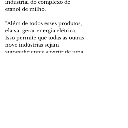
industrial do complexo de 
etanol de milho.
“Além de todos esses produtos, 
ela vai gerar energia elétrica. 
Isso permite que todas as outras 
nove indústrias sejam 
autossuficientes a partir de uma 
matéria-prima renovável, que 
são os reflorestamentos de 
eucalipto. É um ciclo virtuoso, 
uma indústria altamente 
sustentável, onde escolhemos 
Campo Mourão e o Paraná por 
questões de logística, por estar 
mais ao Sul, então 
comercialmente também 
beneficia bastante”, concluiu o 