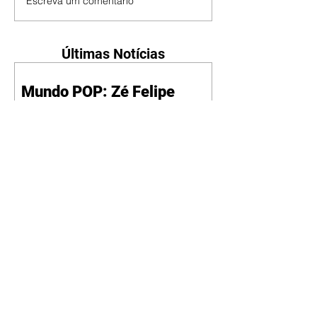
Escreva um comentário
Últimas Notícias
Mundo POP: Zé Felipe
decora novo jatinho com
ilustração de Virgínia e dos
filhos
07/08/2026
Reprodução/Instagram/@zefelip
e Zé Felipe chamou a atenção dos
seguidores ao revelar um detalhe
especial de sua nova aeronave. O
cantor compartilhou nesta
quinta-feira, 6, registros do
jatinho recém-adquirido e
mostrou que decidiu personalizar
o espaço com uma ilustração que