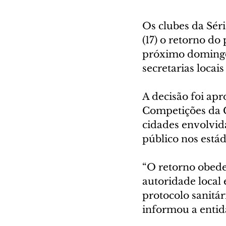
Os clubes da Sér
(17) o retorno do 
próximo domingo 
secretarias locai
A decisão foi apr
Competições da C
cidades envolvid
público nos estád
“O retorno obede
autoridade local
protocolo sanitá
informou a entid