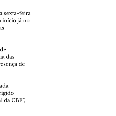
 sexta-feira 
início já no 
as 
 de 
ia das 
resença de 
ada 
ígido 
l da CBF”, 