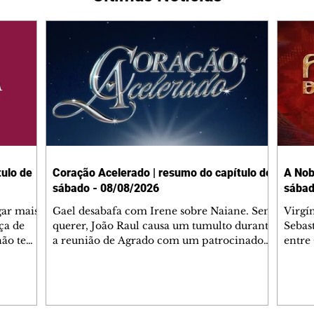
ulo de
Coração Acelerado | resumo do capítulo de
A Nob
sábado - 08/08/2026
sábad
gar mais
Gael desabafa com Irene sobre Naiane. Sem
Virgí
ça de
querer, João Raul causa um tumulto durante
Sebas
 não tem
a reunião de Agrado com um patrocinador.
entre
ia.
Zilá orienta Osmar a seguir Cinara, que
que B
ão de
percebe a movimentação e alerta Ronei.
nega 
ntino
Palhares confronta Cinara sobre a
Tonho
aproximação com Ronei. Eduarda pensa
a fam
una no
em pedir a Valéria para ficar com Sol. Gael
com O