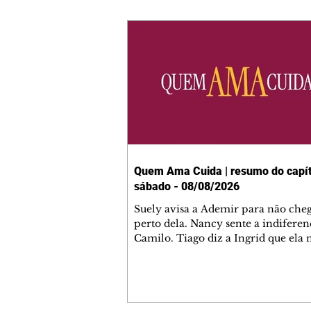
Quem Ama Cuida | resumo do capít
sábado - 08/08/2026
Suely avisa a Ademir para não che
perto dela. Nancy sente a indiferen
Camilo. Tiago diz a Ingrid que ela
competência para presidir a joalher
André conta a Pedro que a associaç
advogados expulsou Ademir. Laure
contrata Adriana para servir no
restaurante. Adriana vê Pedro e Br