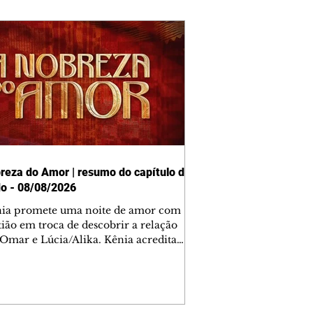
reza do Amor | resumo do capítulo de
o - 08/08/2026
nia promete uma noite de amor com
tião em troca de descobrir a relação
 Omar e Lúcia/Alika. Kênia acredita
inta esteja mesmo ao lado de Jendal, e
o convite para jantar com os dois.
 desabafa com Casemiro e conta que
ília de Lúcia/Alika tem uma dívida
mar. Ana Maria vai à casa de Manoel