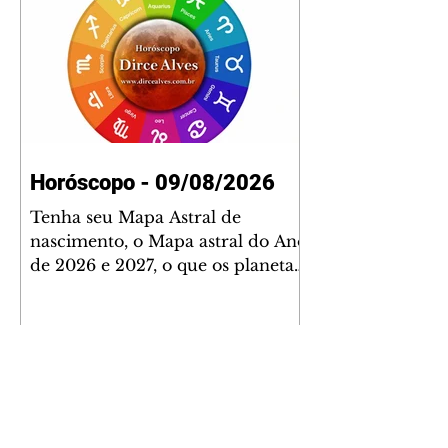
Horóscopo - 09/08/2026
Tenha seu Mapa Astral de
nascimento, o Mapa astral do Ano
de 2026 e 2027, o que os planetas
indicam para o seu: Trabalho,
Amor, Dinheiro, Saúde e Família.
Estudo com 35 páginas. Adquira
já através da nossa loja virtual ou
na loja física: rua Emiliano
Perneta 30 – loja 21 – galeria
Cezar Franco – centro –