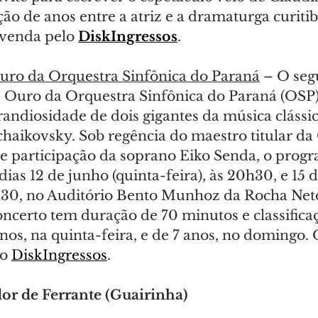
o de anos entre a atriz e a dramaturga curitib
 venda pelo 
DiskIngressos
.
uro da Orquestra Sinfônica do Paraná
 – O se
e Ouro da Orquestra Sinfônica do Paraná (OSP)
randiosidade de dois gigantes da música clássic
haikovsky. Sob regência do maestro titular da
 e participação da soprano Eiko Senda, o progr
ias 12 de junho (quinta-feira), às 20h30, e 15 
h30, no Auditório Bento Munhoz da Rocha Neto
oncerto tem duração de 70 minutos e classifica
anos, na quinta-feira, e de 7 anos, no domingo. 
o 
DiskIngressos
.
or de Ferrante (Guairinha)