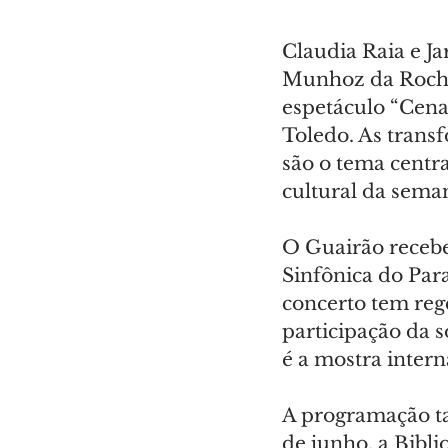
Claudia Raia e J
Munhoz da Rocha 
espetáculo “Cena
Toledo. As trans
são o tema centr
cultural da sema
O Guairão receb
Sinfônica do Par
concerto tem regê
participação da 
é a mostra inter
A programação ta
de junho, a Bibl