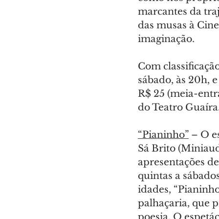
marcantes da traj
das musas à Cine
imaginação.
Com classificação
sábado, às 20h, e
R$ 25 (meia-entra
do Teatro Guaíra
“Pianinho”
 – O e
Sá Brito (Miniau
apresentações de 
quintas a sábados
idades, “Pianinh
palhaçaria, que p
poesia. O espetác