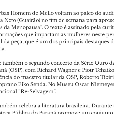
arbas Homem de Mello voltam ao palco do audi
Neto (Guairão) no fim de semana para aprese
s da Menopausa”. O texto é assinado pela curi
formações que impactam as mulheres neste per
al da peça, que é um dos principais destaques 
na.
e também o segundo concerto da Série Ouro da
aná (OSP), com Richard Wagner e Piotr Tchaiko
ncia do maestro titular da OSP, Roberto Tibiriç
soprano Eiko Senda. No Museu Oscar Niemeyer
nacional “Re-Selvagem”.
mbém celebra a literatura brasileira. Durante 
ioteca Pública do Paraná promove um conjunto 