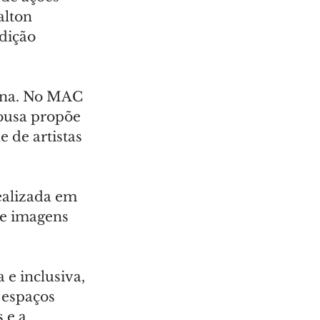
lton 
dição 
ana. No MAC 
ousa propõe 
 de artistas 
ealizada em 
de imagens 
 e inclusiva, 
 espaços 
 e a 