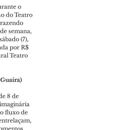
urante o 
ão do Teatro 
trazendo 
 de semana, 
ábado (7), 
nda por R$ 
ral Teatro 
 Guaíra)
de 8 de 
imaginária 
o fluxo de 
entrelaçam, 
momentos 