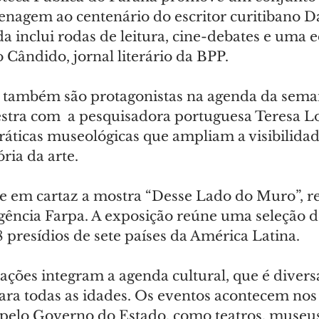
nagem ao centenário do escritor curitibano Da
a inclui rodas de leitura, cine-debates e uma e
Cândido, jornal literário da BPP.
s também são protagonistas na agenda da sem
stra com  a pesquisadora portuguesa Teresa L
ráticas museológicas que ampliam a visibilidade
ria da arte.
 em cartaz a mostra “Desse Lado do Muro”, r
gência Farpa. A exposição reúne uma seleção 
 presídios de sete países da América Latina.
rações integram a agenda cultural, que é diversa
ara todas as idades. Os eventos acontecem nos
s pelo Governo do Estado, como teatros, museus