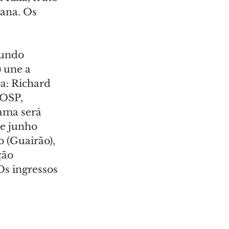
ana. Os 
gundo 
 une a 
a: Richard 
 OSP, 
ama será 
de junho 
 (Guairão), 
ção 
Os ingressos 