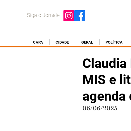
Siga o Jornale
CAPA
CIDADE
GERAL
POLÍTICA
Claudia 
MIS e li
agenda c
06/06/2025