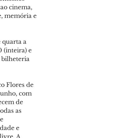
 ao cinema, 
e, memória e 
 quarta a 
(inteira) e 
 bilheteria 
o Flores de 
junho, com 
tecem de 
odas as 
e 
dade e 
ivre. A 