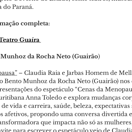
a do Paraná.
amação completa:
Teatro Guaíra
o Munhoz da Rocha Neto (Guairão
)
pausa”
 – Claudia Raia e Jarbas Homem de Mell
io Bento Munhoz da Rocha Neto (Guairão) nos di
resentações do espetáculo “Cenas da Menopaus
curitibana Anna Toledo e explora mudanças corp
e vida e carreira, saúde, beleza, expectativas s
s afetivos, propondo uma conversa divertida e
transformadora que impacta não só as mulheres
nvite para escrever o espetáculo veio de Claudia