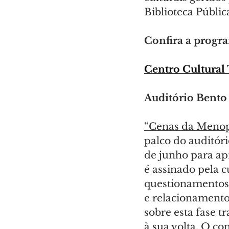
Biblioteca Públic
Confira a progr
Centro Cultural 
Auditório Bent
“Cenas da Meno
palco do auditór
de junho para ap
é assinado pela 
questionamentos d
e relacionamento
sobre esta fase 
à sua volta. O co