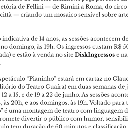
etória de Fellini — de Rimini a Roma, do circo
città — criando um mosaico sensível sobre art
 indicativa de 14 anos, as sessões acontecem de
 no domingo, às 19h. Os ingressos custam R$ 50 
da) e estão à venda no site 
DiskIngressos 
e na
.
spetáculo “Pianinho” estará em cartaz no Glauc
ditório do Teatro Guaíra) em duas semanas de 
12 a 15, e de 19 a 22 de junho. As sessões acon
, às 20h, e aos domingos, às 19h. Voltado para t
o” é uma montagem de teatro com linguagem d
romete divertir o público com humor, sensibili
ulo tem duração de 60 minutos e classificação l