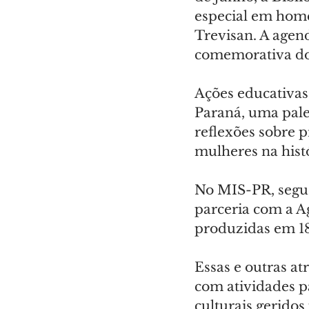
especial em home
Trevisan. A agend
comemorativa do 
Ações educativa
Paraná, uma pale
reflexões sobre p
mulheres na histó
No MIS-PR, segue
parceria com a A
produzidas em 18
Essas e outras at
com atividades p
culturais gerido