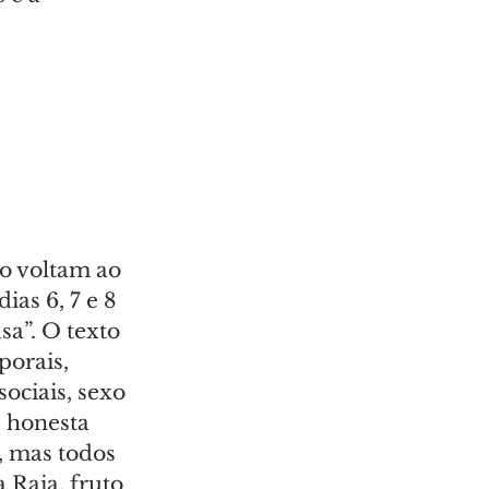
o voltam ao 
as 6, 7 e 8 
a”. O texto 
orais, 
ociais, sexo 
 honesta 
, mas todos 
 Raia, fruto 