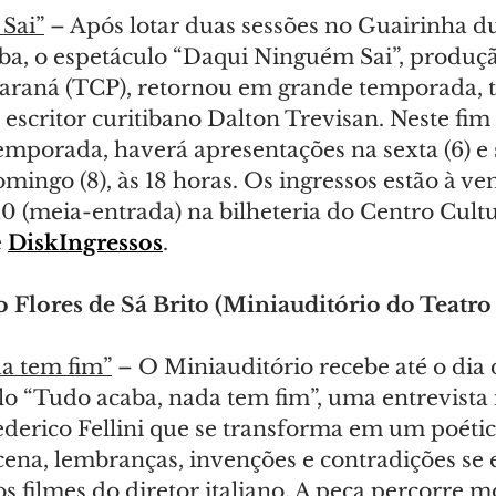
Sai”
 – Após lotar duas sessões no Guairinha d
iba, o espetáculo “Daqui Ninguém Sai”, produç
araná (TCP), retornou em grande temporada, 
escritor curitibano Dalton Trevisan. Neste fim
mporada, haverá apresentações na sexta (6) e s
mingo (8), às 18 horas. Os ingressos estão à ve
 10 (meia-entrada) na bilheteria do Centro Cultu
 
DiskIngressos
.
 Flores de Sá Brito (Miniauditório do Teatro
a tem fim”
 – O Miniauditório recebe até o dia 
lo “Tudo acaba, nada tem fim”, uma entrevista 
ederico Fellini que se transforma em um poétic
cena, lembranças, invenções e contradições se 
s filmes do diretor italiano. A peça percorre 