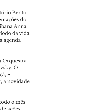
tório Bento 
ntações do 
tibana Anna 
íodo da vida 
da agenda 
 Orquestra 
vsky. O 
á, e 
, a novidade 
todo o mês 
de ações 