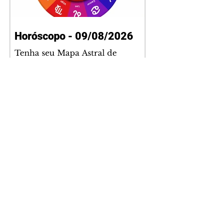
Horóscopo - 09/08/2026
Tenha seu Mapa Astral de
nascimento, o Mapa astral do Ano
de 2026 e 2027, o que os planetas
indicam para o seu: Trabalho,
Amor, Dinheiro, Saúde e Família.
Estudo com 35 páginas. Adquira
já através da nossa loja virtual ou
na loja física: rua Emiliano
Perneta 30 – loja 21 – galeria
Cezar Franco – centro –
Curitiba. Você pode pedir
também através do nosso
Whatsapp e receber seu livro
virtual: (41) 99719-0645. Escute o
programa Bom Dia Astral através