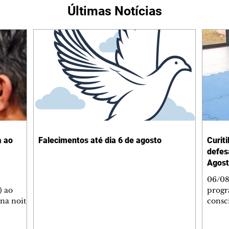
Últimas Notícias
a ao
Falecimentos até dia 6 de agosto
Curit
defes
Agost
06/08
) ao
progr
 na noite
consc
A
violên
tado
Curit