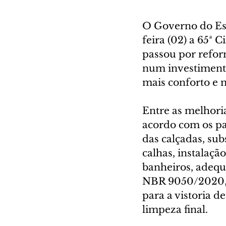
O Governo do Est
feira (02) a 65ª 
passou por refor
num investimento 
mais conforto e 
Entre as melhoria
acordo com os pa
das calçadas, su
calhas, instalaçã
banheiros, adeq
NBR 9050/2020, p
para a vistoria d
limpeza final.