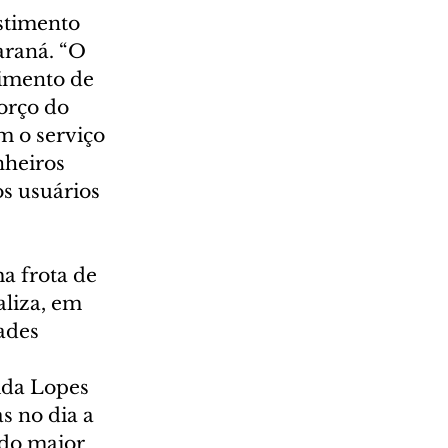
stimento 
araná. “O 
imento de 
orço do 
 o serviço 
nheiros 
os usuários 
a frota de 
aliza, em 
ades 
ida Lopes 
 no dia a 
ndo maior 