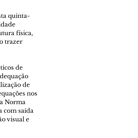
ta quinta-
idade 
ura física, 
o trazer 
ticos de 
adequação 
lização de 
dequações nos 
 a Norma 
a com saída 
o visual e 