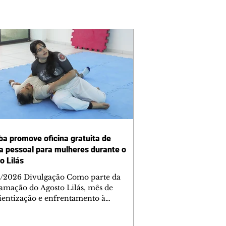
iba promove oficina gratuita de
a pessoal para mulheres durante o
o Lilás
/2026 Divulgação Como parte da
amação do Agosto Lilás, mês de
ientização e enfrentamento à
cia contra a mulher, a Prefeitura de
iba, por meio da Secretaria Municipal