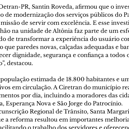
Detran-PR, Santin Roveda, afirmou que o inve
o de modernização dos serviços públicos do P
missão de servir com excelência. E esse invest
hão na unidade de Altônia faz parte de um esf
o de transformar a experiência do usuário com
do que paredes novas, calçadas adequadas e ba
recer dignidade, segurança e confiança a todos 
o”, destacou.
população estimada de 18.800 habitantes e um
tivos em circulação. A Ciretran do município re
mentos por dia, incluindo a moradores das cid
a, Esperança Nova e São Jorge do Patrocínio.
rcunscrição Regional de Trânsito, Santa Margar
ue a reforma resultou em importantes melhorias
acilitando o trabalho dos servidores e oferece