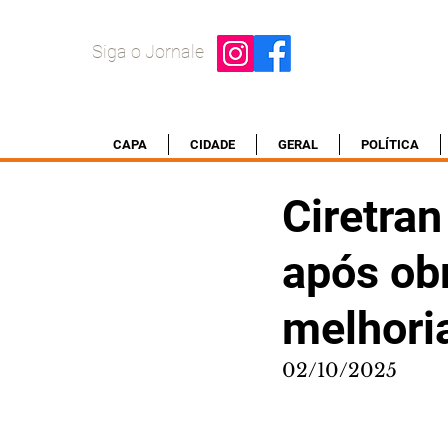
Siga o Jornale
CAPA
CIDADE
GERAL
POLÍTICA
Ciretran
após ob
melhori
02/10/2025