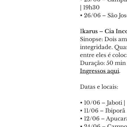
| 19h30
• 26/06 – São Jos
I
karus – Cia In
Sinopse: Dois am
integridade. Qua
entre eles é colo
Duração: 50 min |
Ingressos aqui
.
Datas e locais:
• 10/06 – Jaboti 
• 11/06 – Ibiporã 
• 12/06 – Apucar
• 24/06 – Campo 