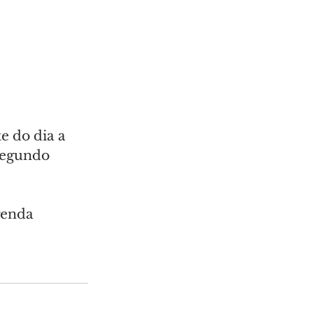
e do dia a 
segundo 
genda 