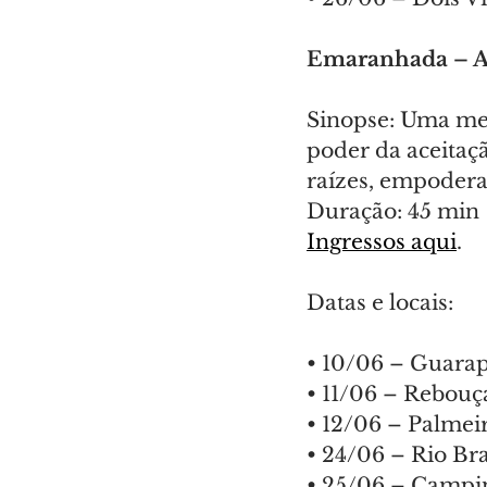
Emaranhada – Am
Sinopse: Uma men
poder da aceitaç
raízes, empodera
Duração: 45 min |
Ingressos aqui
.
Datas e locais:
• 10/06 – Guarap
• 11/06 – Rebouç
• 12/06 – Palmeir
• 24/06 – Rio Br
• 25/06 – Campin