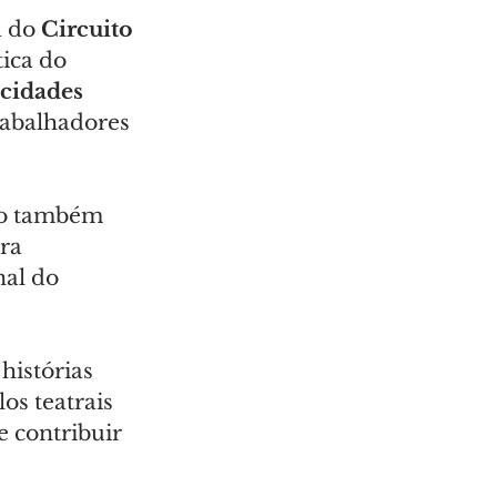
 do 
Circuito 
ica do 
 cidades 
rabalhadores 
to também 
ra 
al do 
histórias 
os teatrais 
e contribuir 