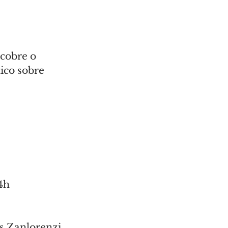
cobre o 
ico sobre 
4h
s Zanlorenzi 