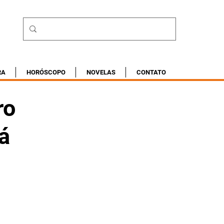
RA
HORÓSCOPO
NOVELAS
CONTATO
ro
á