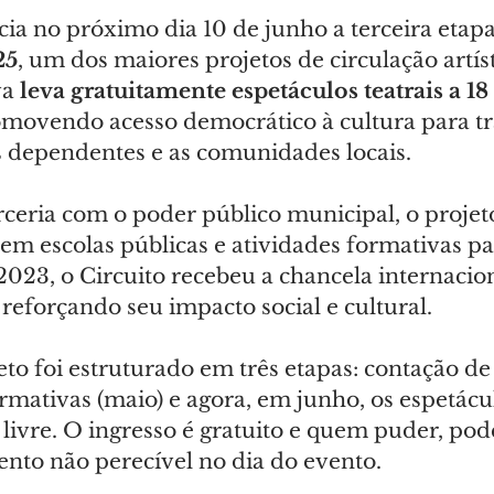
cia no próximo dia 10 de junho a terceira etapa
25
, um dos maiores projetos de circulação artíst
va 
leva gratuitamente espetáculos teatrais a 18
omovendo acesso democrático à cultura para t
us dependentes e as comunidades locais.
ceria com o poder público municipal, o proje
em escolas públicas e atividades formativas pa
023, o Circuito recebeu a chancela internacion
forçando seu impacto social e cultural.
eto foi estruturado em três etapas: contação de 
formativas (maio) e agora, em junho, os espetácul
 livre. O ingresso é gratuito e quem puder, pod
ento não perecível no dia do evento.