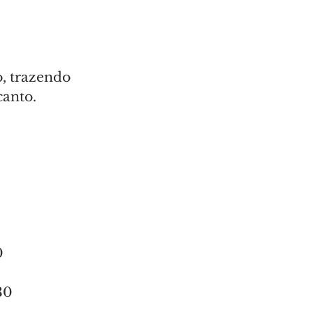
, trazendo 
canto.
0
30