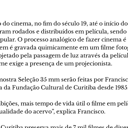
do cinema, no fim do século 19, até o início do
eram rodados e distribuídos em película, sendo
ular. O processo analógico de fazer cinema é 
gem é gravada quimicamente em um filme fotog
rojetado pela passagem de luz através da películ
lme exige a presença de um projecionista.
mostra Seleção 35 mm serão feitas por Francis
a da Fundação Cultural de Curitiba desde 1985
ições, mais tempo de vida útil o filme em pelí
ualidade do acervo”, explica Francisco.
uritiba preserva mais de 7 mil filmes de diver