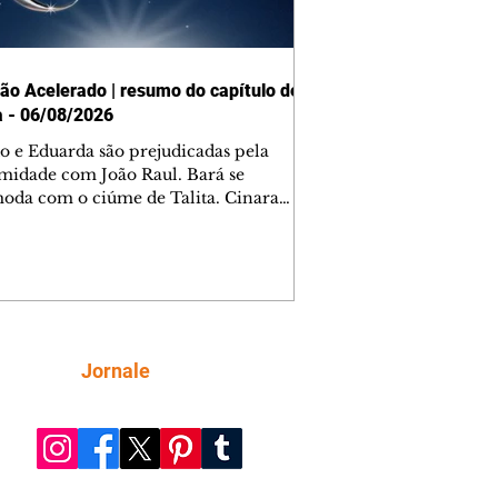
ão Acelerado | resumo do capítulo de
a - 06/08/2026
o e Eduarda são prejudicadas pela
midade com João Raul. Bará se
oda com o ciúme de Talita. Cinara
afa com Ronei e decide passar uns
na casa de Palhares. Agrado pede para
ma conversa com Eduarda. Janete
onta Zilá, que garante à irmã que não
ce Verônica. Ronei reconhece uma
el bolsa de Zilá entre os pertences de
ica, e liga para Cinara. Agrado pensa
Siga
Jornale
sfazer sua dupla com Eduarda para
r João Raul sem prejudicar a amiga.