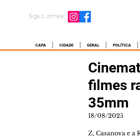
Siga o Jornale
CAPA
CIDADE
GERAL
POLÍTICA
Cinemate
filmes r
35mm
18/08/2025
Z, Casanova e a 