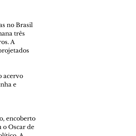
s no Brasil 
mana três 
os. A 
projetados 
o acervo 
nha e 
o, encoberto 
 o Oscar de 
ítico. A 