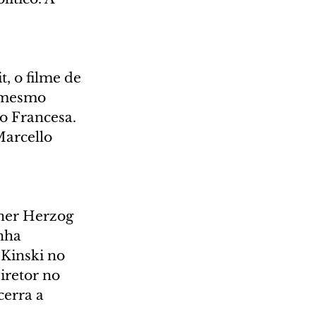
, o filme de 
 mesmo 
o Francesa. 
Marcello 
ner Herzog 
nha 
Kinski no 
iretor no 
cerra a 