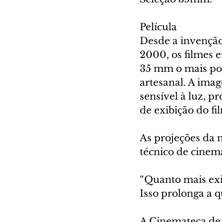
Película
Desde a invenção 
2000, os filmes 
35 mm o mais pop
artesanal. A ima
sensível à luz, p
de exibição do fi
As projeções da 
técnico de cinem
“Quanto mais exib
Isso prolonga a q
A Cinemateca de C