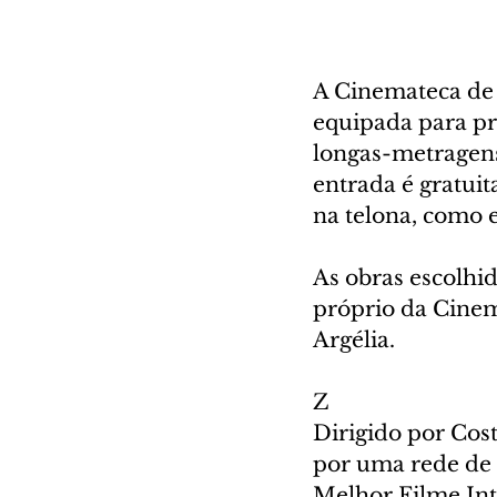
A Cinemateca de 
equipada para pro
longas-metragens
entrada é gratuit
na telona, como e
As obras escolhi
próprio da Cinem
Argélia.
Z
Dirigido por Cost
por uma rede de 
Melhor Filme Int