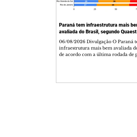
Paraná tem infraestrutura mais b
avaliada do Brasil, segundo Quaest
06/08/2026 Divulgação O Paraná 
infraestrutura mais bem avaliada do
de acordo com a última rodada de 
da Genial/Quaest nos estados, divu
fim de julho. O instituto questionou
população de 10 estados sobre difer
áreas de governo e os paranaenses
cravaram 59% de avaliação positiva
índice superior a estados como São
Minas Gerais. Na nova rodada, depois do
Contato comercial
Paraná aparecem Goiás (54%), Ceará
mmjornale@gmail.com
Bahia (46%) e São Paulo (44%
Telefone: (41) 99978-9956
Redação
E-mail:
redacaojornale@gmail.com