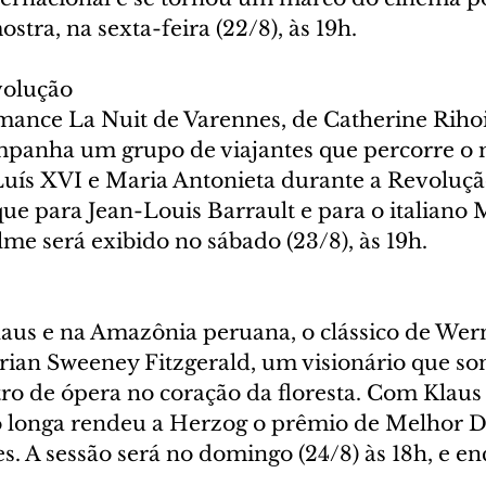
stra, na sexta-feira (22/8), às 19h.
volução
ance La Nuit de Varennes, de Catherine Rihoit
mpanha um grupo de viajantes que percorre o
 Luís XVI e Maria Antonieta durante a Revoluçã
ue para Jean-Louis Barrault e para o italiano 
lme será exibido no sábado (23/8), às 19h.
us e na Amazônia peruana, o clássico de Wer
Brian Sweeney Fitzgerald, um visionário que so
ro de ópera no coração da floresta. Com Klaus 
 o longa rendeu a Herzog o prêmio de Melhor D
s. A sessão será no domingo (24/8) às 18h, e en