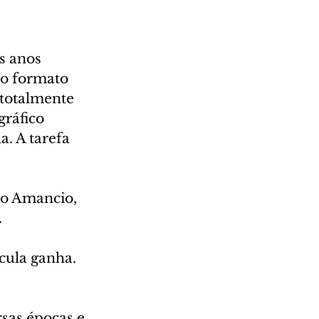
s anos 
 o formato 
totalmente 
ráfico 
a. A tarefa 
co Amancio, 
.
cula ganha. 
sas épocas e 