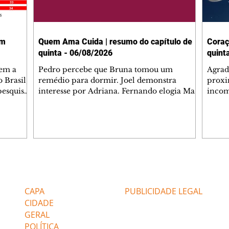
em
Quem Ama Cuida | resumo do capítulo de
Coraç
quinta - 06/08/2026
quint
tem a
Pedro percebe que Bruna tomou um
Agrad
 Brasil,
remédio para dormir. Joel demonstra
proxi
pesquisas
interesse por Adriana. Fernando elogia Mau
incom
lgada no
Mau. Bia não gosta quando Brigitte e Rafael
desab
 a
se sentam à mesa com ela e César,
dias 
entes
atrapalhando o jantar romântico do casal.
ter u
Bruna se aproveita da preocupação de
confr
 na área,
Pedro com sua saúde para manter o marido
conhe
 Paulo e
ao seu lado. Elenice acusa Rosa por seu
possív
desentendimento com Adriana. Joel
Verôn
Editorias
Editais Certificados
 (47%),
convida Adriana e a família para jantar no
em de
restaurante. Otoniel se depara com o
ajuda
CAPA
PUBLICIDADE LEGAL
retrato de Franc
CIDADE
GERAL
POLÍTICA