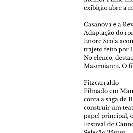
exibição abre a mo
Casanova e a Re
Adaptação do rom
Ettore Scola aco
trajeto feito por
No elenco, destaq
Mastroianni. O fi
Fitzcarraldo
Filmado em Mana
conta a saga de 
construir um teat
papel principal,
Festival de Canne
Seleção 35mm.