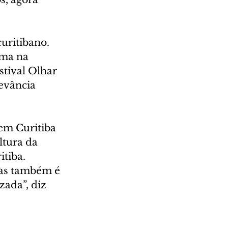
uritibano. 
ma na 
tival Olhar 
evância 
em Curitiba 
tura da 
itiba.
mas também é 
ada”, diz 