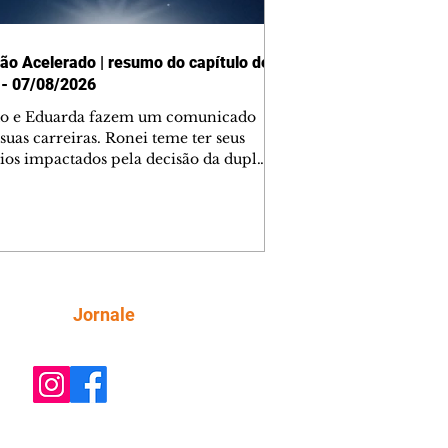
ão Acelerado | resumo do capítulo de
 - 07/08/2026
o e Eduarda fazem um comunicado
suas carreiras. Ronei teme ter seus
ios impactados pela decisão da dupla.
e decide prestar queixa contra
ica. Gael descobre que Naiane passou
ações sigilosas para Talita. Ronei
ra Verônica novamente e descobre
la deixou Bom Retorno. Gael se
ciona com Naiane. Valéria anuncia
e mudará de país, e Eduarda se
Siga
Jornale
upa com Sol. Palhares desconfia de
a em relação a Zilá. Ronei e Cinara
nfia