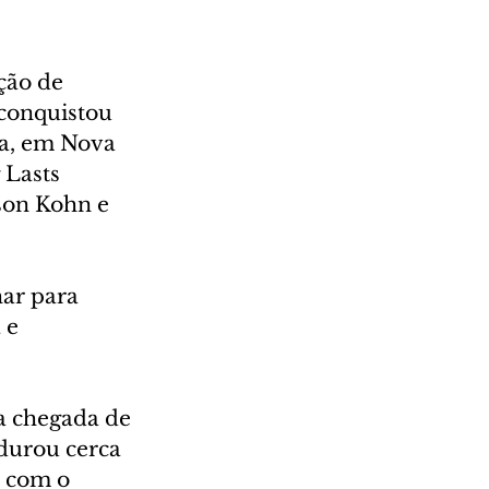
ção de 
 conquistou 
a, em Nova 
 Lasts 
son Kohn e 
ar para 
 e 
a chegada de 
durou cerca 
 com o 