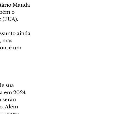
tário Manda 
mbém o 
e (EUA).
ssunto ainda 
, mas 
on, é um 
e sua 
ra em 2024 
 serão 
o. Além 
s, agora 