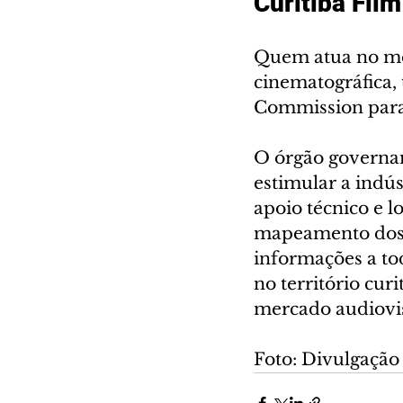
Curitiba Fil
Quem atua no mei
cinematográfica, 
Commission para
O órgão governam
estimular a indú
apoio técnico e l
mapeamento dos c
informações a tod
no território cur
mercado audiovi
Foto: Divulgaçã