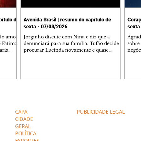
ítulo de
Avenida Brasil | resumo do capítulo de
Coraç
sexta - 07/08/2026
sexta
elo amor
Jorginho discute com Nina e diz que a
Agrad
e Fátima
denunciará para sua família. Tufão decide
sobre 
aria
procurar Lucinda novamente e quase
negóc
u
encontra Nina no lixão. Débora se
Janet
do,
preocupa com Jorginho. Monalisa pede que
Verôn
esteve
Olenka não a deixe sozinha. Tufão
inform
 Alika o
encontra Jorginho e o leva para casa. Max é
procu
. Chinua
hostil com Carminha. Diógenes se irrita
que e
quando Tavinho diz que não negociará o
decep
 Pascoal
passe de Roni por causa de sua sexualidade.
que s
Editorias
Editais Certificados
re que
Janaína admite para Jorginho que Lúcio e
preoc
r aos
Max estavam envolvidos na tentativa de
Cinar
CAPA
PUBLICIDADE LEGAL
assalto à
desco
CIDADE
GERAL
POLÍTICA
ESPORTES