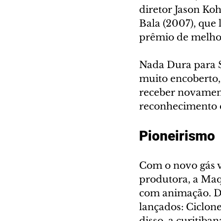
diretor Jason K
Bala (2007), que
prêmio de melhor
Nada Dura para S
muito encoberto, 
receber novament
reconhecimento d
Pioneirismo 
Com o novo gás v
produtora, a Maq
com animação. Doi
lançados: Ciclone
disso, a curitiba