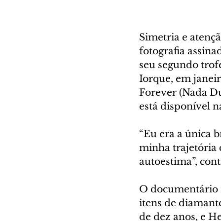
Simetria e atenç
fotografia assina
seu segundo trof
Iorque, em janei
Forever (Nada Du
está disponível n
“Eu era a única 
minha trajetória
autoestima”, cont
O documentário r
itens de diamant
de dez anos, e H