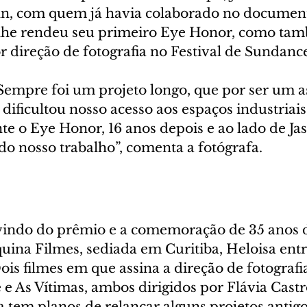
ohn, com quem já havia colaborado no documen
 lhe rendeu seu primeiro Eye Honor, como ta
 direção de fotografia no Festival de Sundanc
empre foi um projeto longo, que por ser um a
dificultou nosso acesso aos espaços industriais
e o Eye Honor, 16 anos depois e ao lado de Jas
o nosso trabalho”, comenta a fotógrafa.
indo do prêmio e a comemoração de 35 anos d
uina Filmes, sediada em Curitiba, Heloisa ent
s filmes em que assina a direção de fotografia
 e As Vítimas, ambos dirigidos por Flávia Castr
na tem planos de relançar alguns projetos antigo