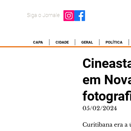
Siga o Jornale
CAPA
CIDADE
GERAL
POLÍTICA
Cineast
em Nova
fotogra
05/02/2024
Curitibana era a 