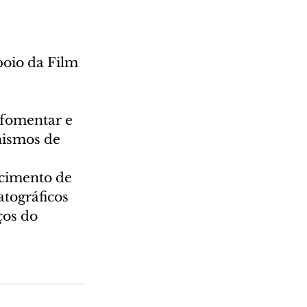
poio da Film 
 fomentar e 
nismos de 
 
cimento de 
tográficos 
ços do 