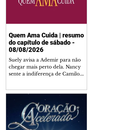
Quem Ama Cuida | resumo
do capítulo de sábado -
08/08/2026
Suely avisa a Ademir para não
chegar mais perto dela. Nancy
sente a indiferença de Camilo.
Tiago diz a Ingrid que ela não
tem competência para presidir a
joalheria. André conta a Pedro
que a associação de advogados
expulsou Ademir. Laurentino
contrata Adriana para servir no
restaurante. Adriana vê Pedro e
Bruna no restaurante. Bruna