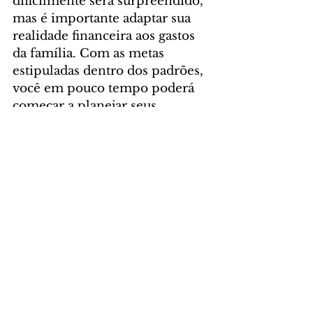
dificilmente será surpreendido, 
mas é importante adaptar sua 
realidade financeira aos gastos 
da família. Com as metas 
estipuladas dentro dos padrões, 
você em pouco tempo poderá 
começar a planejar seus 
investimentos, mas isso é papo 
para outro momento.
DAS ASSESSORIAS
Comentários
Escreva um comentário