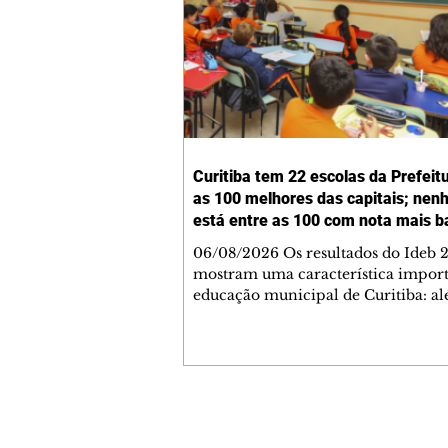
Curitiba tem 22 escolas da Prefeit
as 100 melhores das capitais; ne
está entre as 100 com nota mais b
06/08/2026 Os resultados do Ideb 
mostram uma característica import
educação municipal de Curitiba: a
apresentar a melhor nota entre as c
brasileiras (6,9) nos anos iniciais (1º 
cidade tem uma rede com desemp
consistente em todas as suas escolas
Levantamento feito a partir dos da
Ministério da Educação (MEC) mos
Contato comercial
Curitiba tem 22 escolas municipais 