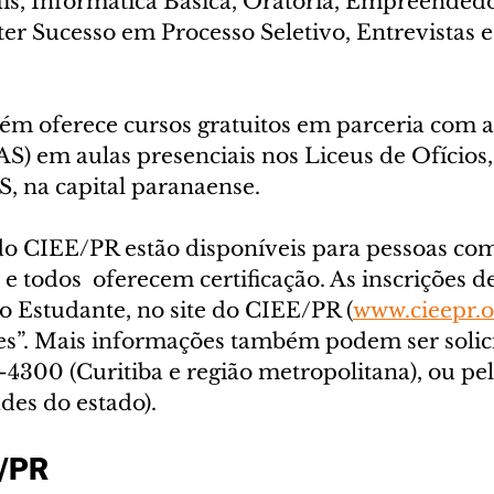
nais, Informática Básica, Oratória, Empreended
er Sucesso em Processo Seletivo, Entrevistas 
m oferece cursos gratuitos em parceria com 
AS) em aulas presenciais nos Liceus de Ofícios,
, na capital paranaense.
 do CIEE/PR estão disponíveis para pessoas com
 e todos  oferecem certificação. As inscrições 
 do Estudante, no site do CIEE/PR (
www.cieepr.o
es”. Mais informações também podem ser solici
3-4300 (Curitiba e região metropolitana), ou p
des do estado).
E/PR