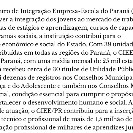
ntro de Integração Empresa-Escola do Paraná 
er a integração dos jovens ao mercado de trab
s de estágios e aprendizagem, cursos de capac
amas sociais, a instituição contribui para o 
econômico e social do Estado. Com 39 unidad
tribuídas em todas as regiões do Paraná, o CIE
 Paraná, com uma média mensal de 25 mil estagi
á recebeu cerca de 30 títulos de Utilidade Públi
i dezenas de registros nos Conselhos Municipai
nça e do Adolescente e também nos Conselhos 
cial, condição essencial para cumprir o propósi
ortalecer o desenvolvimento humano e social. A
e atuação, o CIEE/PR contribuiu para a inserç
écnico e profissional de mais de 1,5 milhão de 
ação profissional de milhares de aprendizes ju