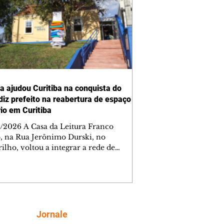
ra ajudou Curitiba na conquista do
 diz prefeito na reabertura de espaço
rio em Curitiba
/2026 A Casa da Leitura Franco
o, na Rua Jerônimo Durski, no
ilho, voltou a integrar a rede de
tecas de bairros de Curitiba nesta
a-feira (6/8), após passar por amplo
sso de restauro e ampliação. Reaberto
s de mais de 15 anos fechado por
emas estruturais, o local é um
tante reforço na política de incentivo
Siga
Jornale
ura da cidade, ampliando o acesso da