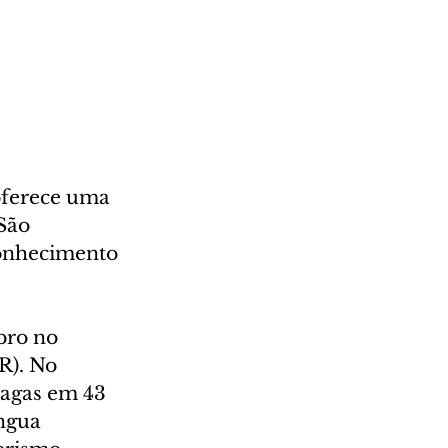
oferece uma 
São 
conhecimento 
bro no 
R). No 
vagas em 43 
ngua 