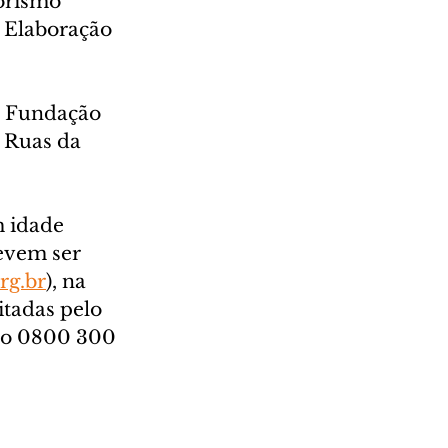
orismo 
e Elaboração 
a Fundação 
 Ruas da 
 idade 
devem ser 
rg.br
), na 
tadas pelo 
elo 0800 300 