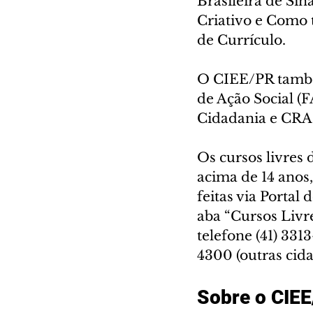
Brasileira de Si
Criativo e Como t
de Currículo. 
O CIEE/PR també
de Ação Social (F
Cidadania e CRAS
Os cursos livres
acima de 14 anos,
feitas via Portal
aba “Cursos Livr
telefone (41) 331
4300 (outras cida
Sobre o CIE