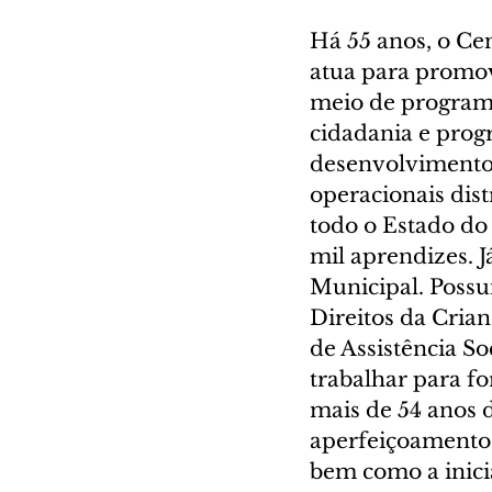
Há 55 anos, o Ce
atua para promov
meio de programa
cidadania e progr
desenvolvimento 
operacionais dis
todo o Estado do
mil aprendizes. J
Municipal. Possu
Direitos da Cria
de Assistência So
trabalhar para f
mais de 54 anos d
aperfeiçoamento t
bem como a inici