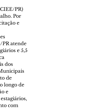
(CIEE/PR) 
alho. Por 
itação e 
es 
E/PR atende 
ários e 5,5 
ca 
s dos 
Municipais 
to de 
o longo de 
ão e 
estagiários, 
nto com 