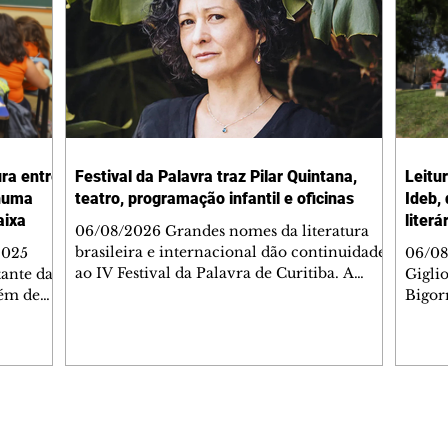
ura entre
Festival da Palavra traz Pilar Quintana,
Leitu
nhuma
teatro, programação infantil e oficinas
Ideb,
aixa
literá
06/08/2026 Grandes nomes da literatura
brasileira e internacional dão continuidade
2025
06/08
ao IV Festival da Palavra de Curitiba. A
ante da
Gigli
programação gratuita para a sexta-feira
lém de
Bigorr
(7/8) inclui oficinas, bate-papos, peças de
apitais
biblio
teatro, exposições e mesas-redondas. Um
ao 5º), a
quint
dos destaques é a participação da escritora
enho
proce
colombiana Pilar Quintana, que estará no
.
depoi
teatro do Memorial de Curitiba, às 20h.
dos do
probl
Confira AQUI a agenda completa da sexta.
tra que
impor
Editorias
Editais Certificados
O Mundo Indomável é o tema da conversa
entre as
à leit