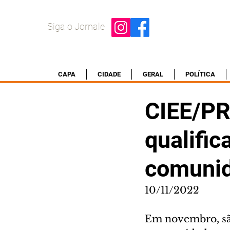
Siga o Jornale
CAPA
CIDADE
GERAL
POLÍTICA
CIEE/PR 
qualific
comuni
10/11/2022
Em novembro, são