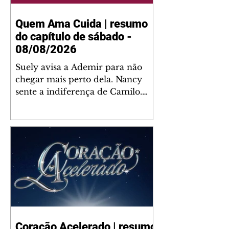
Quem Ama Cuida | resumo
do capítulo de sábado -
08/08/2026
Suely avisa a Ademir para não
chegar mais perto dela. Nancy
sente a indiferença de Camilo.
Tiago diz a Ingrid que ela não
tem competência para presidir a
joalheria. André conta a Pedro
que a associação de advogados
expulsou Ademir. Laurentino
contrata Adriana para servir no
restaurante. Adriana vê Pedro e
Bruna no restaurante. Bruna
provoca Adriana. Dora pede
ajuda a André para marcar um
Coração Acelerado | resumo
encontro com Suely. Adriana diz