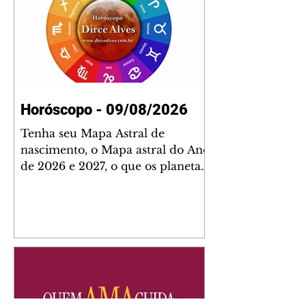
Horóscopo - 09/08/2026
Tenha seu Mapa Astral de
nascimento, o Mapa astral do Ano
de 2026 e 2027, o que os planetas
indicam para o seu: Trabalho,
Amor, Dinheiro, Saúde e Família.
Estudo com 35 páginas. Adquira
já através da nossa loja virtual ou
na loja física: rua Emiliano
Perneta 30 – loja 21 – galeria
Cezar Franco – centro –
Curitiba. Você pode pedir