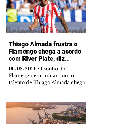
Thiago Almada frustra o
Flamengo chega a acordo
com River Plate, diz
jornalista
06/08/2026 O sonho do
Flamengo em contar com o
talento de Thiago Almada chegou
ao fim. Disputado também pelo
River Plate, o jogador acertou a
sua ida para o clube argentino
frustrando a diretoria rubro-
negra. De acordo com
informações do jornalista