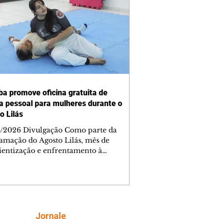
iba promove oficina gratuita de
a pessoal para mulheres durante o
o Lilás
/2026 Divulgação Como parte da
amação do Agosto Lilás, mês de
ientização e enfrentamento à
cia contra a mulher, a Prefeitura de
iba, por meio da Secretaria Municipal
porte, Lazer e Juventude (Smelj)
e, no dia 11 de agosto, às 14h, a
a Segura de Si: Defesa Pessoal e
roteção, no Teatro da Vila, na Cidade
Siga
Jornale