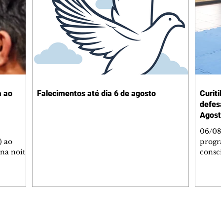
a ao
Falecimentos até dia 6 de agosto
Curit
defes
Agost
06/08
) ao
progr
 na noite
consc
A
violên
tado
Curit
SOL,
de Es
 que
promov
ga de
oficin
inda com
Autop
Editorias
Editais Certificados