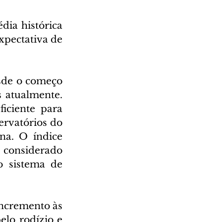
ia histórica 
pectativa de 
sde o começo 
 atualmente. 
ciente para 
rvatórios do 
a. O índice 
considerado 
 sistema de 
ncremento às 
lo rodízio e 