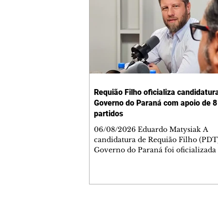
Requião Filho oficializa candidatur
Governo do Paraná com apoio de 8
partidos
06/08/2026 Eduardo Matysiak A
candidatura de Requião Filho (PDT
Governo do Paraná foi oficializada
desta quarta-feira (5), em Curitiba. 
coligação liderada pelo atual depu
estadual conta com PDT, PT, PV, P
PCdoB, Rede, PRD e Solidariedade,
indicou Michelle Caputo para a va
vice-governador. A chapa conta a
Contato comercial