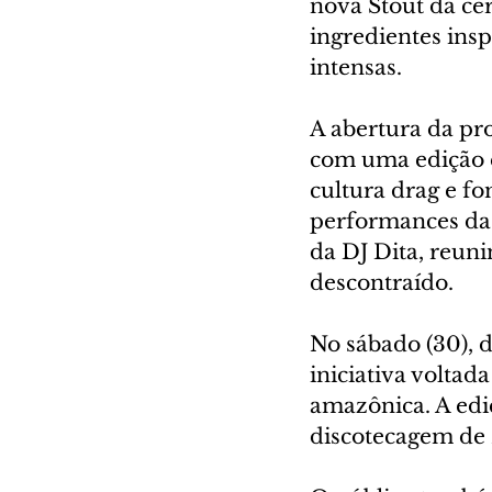
nova Stout da ce
ingredientes insp
intensas.
A abertura da pro
com uma edição es
cultura drag e fo
performances da
da DJ Dita, reun
descontraído.
No sábado (30), d
iniciativa voltad
amazônica. A ediç
discotecagem de 