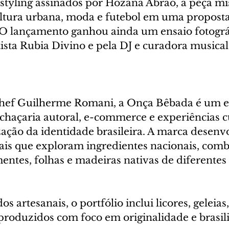
tyling assinados por Hozana Abrão, a peça mi
ultura urbana, moda e futebol em uma proposta
 lançamento ganhou ainda um ensaio fotográf
tista Rubia Divino e pela DJ e curadora musical
chef Guilherme Romani, a Onça Bêbada é um e
chaçaria autoral, e-commerce e experiências cu
zação da identidade brasileira. A marca desenv
ais que exploram ingredientes nacionais, com
ementes, folhas e madeiras nativas de diferentes
s artesanais, o portfólio inclui licores, geleias
produzidos com foco em originalidade e brasil