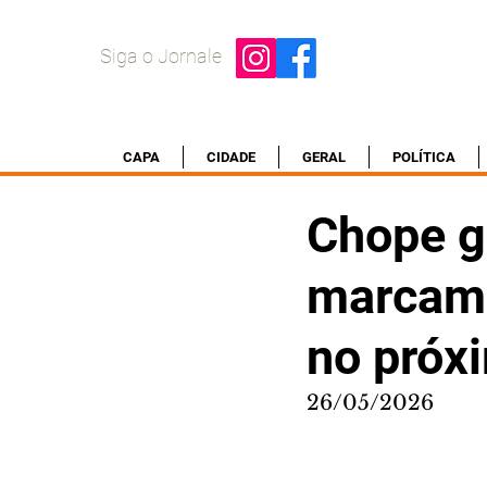
Siga o Jornale
CAPA
CIDADE
GERAL
POLÍTICA
Chope g
marcam 
no próx
26/05/2026