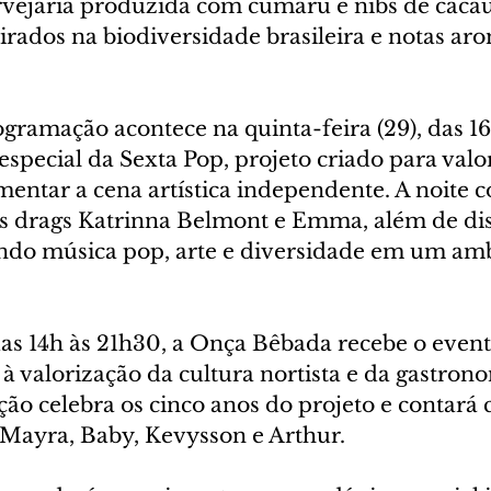
rvejaria produzida com cumaru e nibs de cacau
irados na biodiversidade brasileira e notas aro
gramação acontece na quinta-feira (29), das 16
pecial da Sexta Pop, projeto criado para valor
mentar a cena artística independente. A noite 
s drags Katrinna Belmont e Emma, além de di
indo música pop, arte e diversidade em um amb
as 14h às 21h30, a Onça Bêbada recebe o evento
a à valorização da cultura nortista e da gastron
ão celebra os cinco anos do projeto e contará
Mayra, Baby, Kevysson e Arthur.