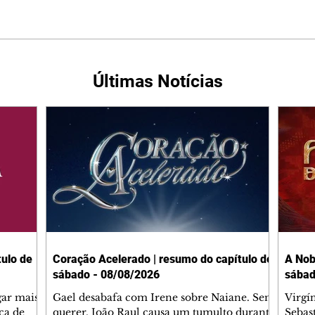
Últimas Notícias
ulo de
Coração Acelerado | resumo do capítulo de
A Nob
sábado - 08/08/2026
sábad
gar mais
Gael desabafa com Irene sobre Naiane. Sem
Virgí
ça de
querer, João Raul causa um tumulto durante
Sebas