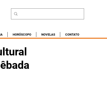
RA
HORÓSCOPO
NOVELAS
CONTATO
ltural
Bêbada