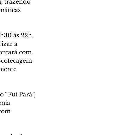
, trazendo 
máticas 
h30 às 22h, 
izar a 
contará com 
scotecagem 
iente 
 “Fui Pará”, 
omia 
 com 