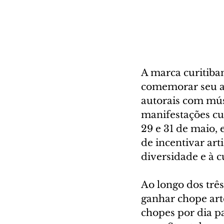
A marca curitib
comemorar seu an
autorais com mús
manifestações cul
29 e 31 de maio,
de incentivar art
diversidade e à c
Ao longo dos três
ganhar chope art
chopes por dia p