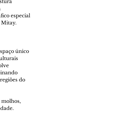
stura 
 
ico especial 
 Mitay. 
spaço único 
lturais 
olve 
binando 
 regiões do 
, molhos, 
idade.