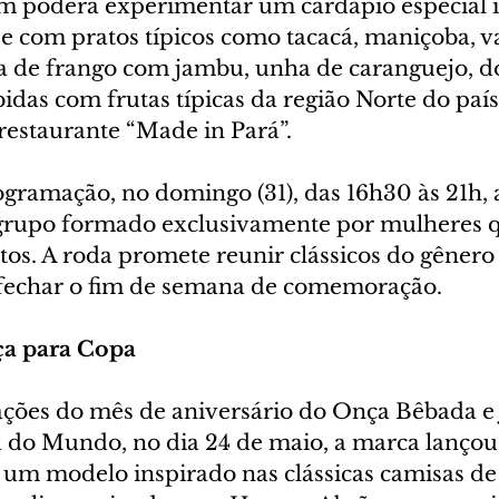
 poderá experimentar um cardápio especial i
e com pratos típicos como tacacá, maniçoba, va
a de frango com jambu, unha de caranguejo, d
das com frutas típicas da região Norte do país
restaurante “Made in Pará”. 
gramação, no domingo (31), das 16h30 às 21h, 
 grupo formado exclusivamente por mulheres q
os. A roda promete reunir clássicos do gênero 
 fechar o fim de semana de comemoração.
a para Copa 
ções do mês de aniversário do Onça Bêbada e 
 do Mundo, no dia 24 de maio, a marca lançou
 um modelo inspirado nas clássicas camisas de 