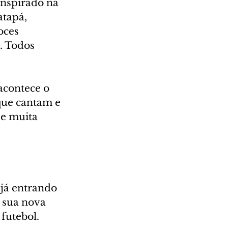
nspirado na 
tapá, 
oces 
. Todos 
acontece o 
ue cantam e 
e muita 
já entrando 
 sua nova 
futebol. 