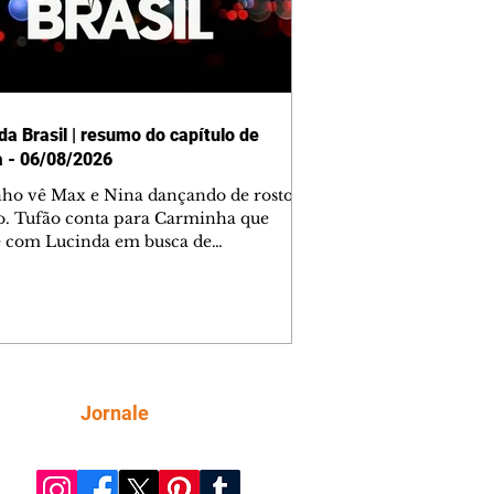
da Brasil | resumo do capítulo de
a - 06/08/2026
nho vê Max e Nina dançando de rosto
o. Tufão conta para Carminha que
e com Lucinda em busca de
mações sobre Rita. Nina despista Max
cura Jorginho, mas não o encontra.
se muda para a casa de Jorginho.
isa pensa em reconquistar Silas.
nes diz a Roni e Leandro que o
ro Tavinho Nunes assistirá ao jogo.
ica e Noêmia perseguem Cadinho na
Siga
Jornale
 deserta. Dolores sugere que Roni peça
n em casamento. Cadinho consegue
da praia