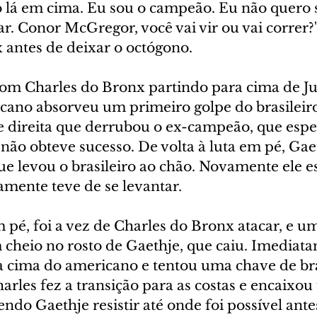
to lá em cima. Eu sou o campeão. Eu não quero 
. Conor McGregor, você vai vir ou vai correr?",
 antes de deixar o octógono.
om Charles do Bronx partindo para cima de Ju
cano absorveu um primeiro golpe do brasileir
 direita que derrubou o ex-campeão, que espero
não obteve sucesso. De volta à luta em pé, Gae
e levou o brasileiro ao chão. Novamente ele e
amente teve de se levantar.
m pé, foi a vez de Charles do Bronx atacar, e u
 cheio no rosto de Gaethje, que caiu. Imediat
ara cima do americano e tentou uma chave de br
arles fez a transição para as costas e encaixo
endo Gaethje resistir até onde foi possível ante