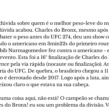
 dúvida sobre quem é o melhor peso-leve do 
 dúvida acabou. Charles do Bronx, mesmo após 
 bater o peso antes do UFC 274, deu um show co
ando o americano em 3min22s do primeiro roun
b Nurmagomedov fez contra o americano - e
evento. Esta foi a 16ª finalização de Charles do 
vence pela via rápida (nocaute ou finalização). 
ria do UFC. De quebra, o brasileiro chegou a 11 
o é derrotado desde 2017. Logo após a luta, ain
ixou claro o que estava na sua cabeça.
lguma coisa aqui, não está? O campeão se chama
les do Bronx! eu sou um problema da divisão. 