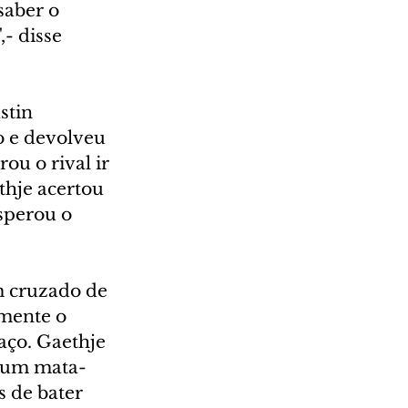
saber o 
- disse 
stin 
o e devolveu 
u o rival ir 
thje acertou 
sperou o 
m cruzado de 
amente o 
aço. Gaethje 
u um mata-
s de bater 