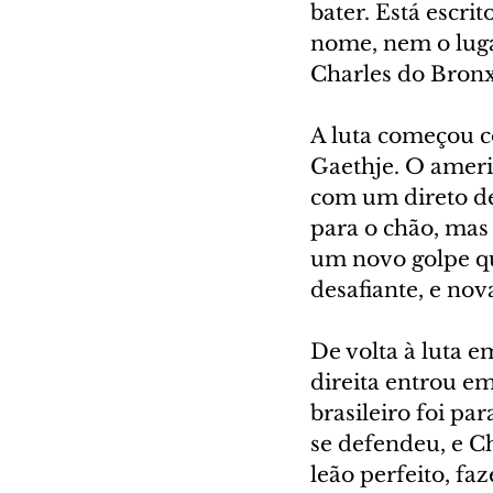
bater. Está escri
nome, nem o lugar
Charles do Bronx
A luta começou c
Gaethje. O ameri
com um direto de
para o chão, mas 
um novo golpe qu
desafiante, e nov
De volta à luta e
direita entrou em
brasileiro foi p
se defendeu, e Ch
leão perfeito, faz