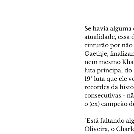
Se havia alguma
atualidade, essa
cinturão por não
Gaethje, finaliz
nem mesmo Khabi
luta principal do 
19ª luta que ele 
recordes da histó
consecutivas - nã
o (ex) campeão de
"Está faltando a
Oliveira, o Char