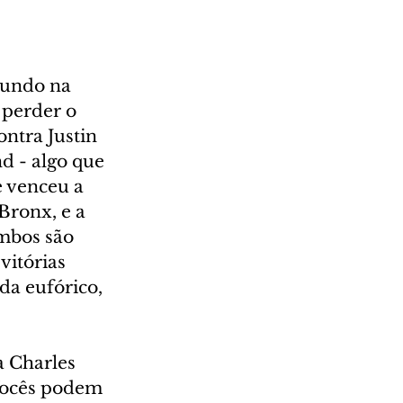
mundo na 
perder o 
ntra Justin 
d - algo que 
 venceu a 
Bronx, e a 
Ambos são 
vitórias 
da eufórico, 
 Charles 
Vocês podem 