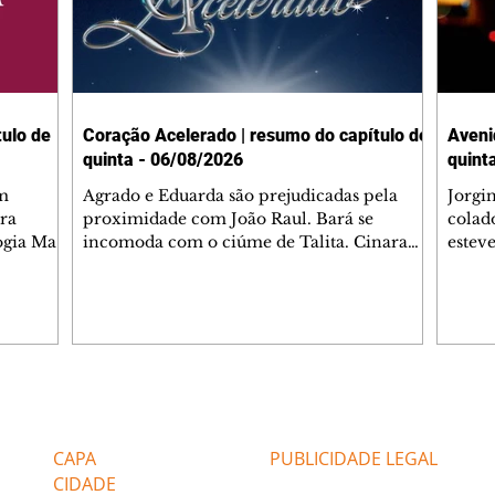
ulo de
Coração Acelerado | resumo do capítulo de
Aveni
quinta - 06/08/2026
quint
m
Agrado e Eduarda são prejudicadas pela
Jorgi
ra
proximidade com João Raul. Bará se
colad
ogia Mau
incomoda com o ciúme de Talita. Cinara
estev
e Rafael
desabafa com Ronei e decide passar uns
infor
dias na casa de Palhares. Agrado pede para
e pro
 casal.
ter uma conversa com Eduarda. Janete
Iran 
 de
confronta Zilá, que garante à irmã que não
Monal
o marido
conhece Verônica. Ronei reconhece uma
Dióge
 seu
possível bolsa de Zilá entre os pertences de
olhei
l
Verônica, e liga para Cinara. Agrado pensa
Verôn
Editorias
Editais Certificados
ntar no
em desfazer sua dupla com Eduarda para
praia
 o
ajudar João Raul sem prejudicar a amiga.
Suele
CAPA
PUBLICIDADE LEGAL
fugir 
CIDADE