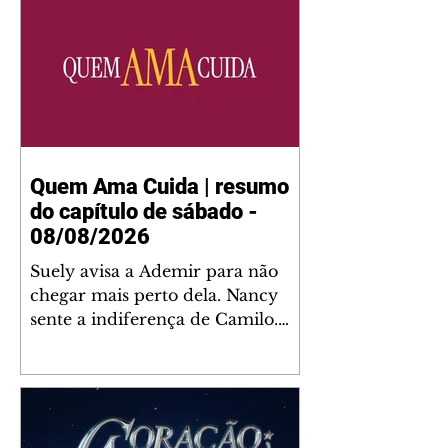
Quem Ama Cuida | resumo
do capítulo de sábado -
08/08/2026
Suely avisa a Ademir para não
chegar mais perto dela. Nancy
sente a indiferença de Camilo.
Tiago diz a Ingrid que ela não
tem competência para presidir a
joalheria. André conta a Pedro
que a associação de advogados
expulsou Ademir. Laurentino